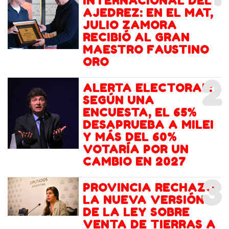
INTERNACIONAL DEL
AJEDREZ: EN EL MAT,
JULIO ZAMORA
RECIBIÓ AL GRAN
MAESTRO FAUSTINO
ORO
2
ALERTA ELECTORAL:
SEGÚN UNA
ENCUESTA, EL 65%
DESAPRUEBA A MILEI
Y MÁS DEL 60%
VOTARÍA POR UN
CAMBIO EN 2027
3
PROVINCIA RECHAZÓ
LA NUEVA VERSIÓN
DE LA LEY SOBRE
VENTA DE TIERRAS A