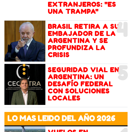
EXTRANJEROS: "ES
UNA TRAMPA"
4
BRASIL RETIRA A SU
EMBAJADOR DE LA
ARGENTINA Y SE
PROFUNDIZA LA
CRISIS
5
SEGURIDAD VIAL EN
ARGENTINA: UN
DESAFÍO FEDERAL
CON SOLUCIONES
LOCALES
LO MAS LEIDO DEL AÑO 2026