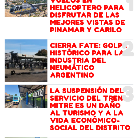
1
VUELOS EN
HELICOPTERO PARA
DISFRUTAR DE LAS
MEJORES VISTAS DE
PINAMAR Y CARILO
2
CIERRA FATE: GOLPE
HISTÓRICO PARA LA
INDUSTRIA DEL
NEUMÁTICO
ARGENTINO
3
LA SUSPENSIÓN DEL
SERVICIO DEL TREN
MITRE ES UN DAÑO
AL TURISMO Y A LA
VIDA ECONÓMICO-
SOCIAL DEL DISTRITO