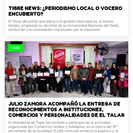
TIGRE NEWS: ¿PERIODISMO LOCAL O VOCERO
ENCUBIERTO?
El titular del portal que ataca a la gestión municipal es, al mismo
tiempo, empleado no docente de la Universidad Nacional del Delta,
institución con autoridades impulsadas por el massismo.
TIGRE
JULIO ZAMORA ACOMPAÑÓ LA ENTREGA DE
RECONOCIMIENTOS A INSTITUCIONES,
COMERCIOS Y PERSONALIDADES DE EL TALAR
El intendente de Tigre fue invitado a participar de la actividad,
organizada por Comercios Unidos y Solidarios, en el marco del 91°
aniversario de la localidad. El jefe comunal remarcó la pujanza y el