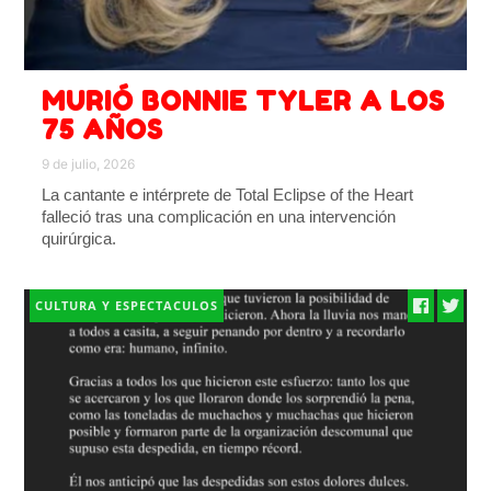
MURIÓ BONNIE TYLER A LOS
75 AÑOS
9 de julio, 2026
La cantante e intérprete de Total Eclipse of the Heart
falleció tras una complicación en una intervención
quirúrgica.
CULTURA Y ESPECTACULOS