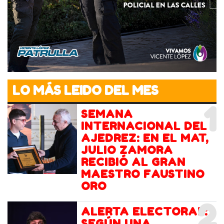
LO MÁS LEIDO DEL MES
1
SEMANA
INTERNACIONAL DEL
AJEDREZ: EN EL MAT,
JULIO ZAMORA
RECIBIÓ AL GRAN
MAESTRO FAUSTINO
ORO
2
ALERTA ELECTORAL:
SEGÚN UNA