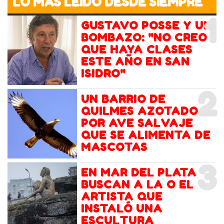
LO MÁS LEIDO DESDE SIEMPRE
1
GUSTAVO POSSE Y UN
BOMBAZO: "NO CREO
QUE HAYA CLASES
ESTE AÑO EN SAN
ISIDRO"
2
UN BARRIO DE
QUILMES AZOTADO
POR AVE SALVAJE
QUE SE ALIMENTA DE
MASCOTAS
3
EN MAR DEL PLATA
BUSCAN A LA O EL
ARTISTA QUE
INSTALÓ UNA
ESCULTURA