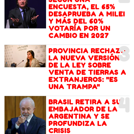
ENCUESTA, EL 65%
DESAPRUEBA A MILEI
Y MÁS DEL 60%
VOTARÍA POR UN
CAMBIO EN 2027
3
PROVINCIA RECHAZÓ
LA NUEVA VERSIÓN
DE LA LEY SOBRE
VENTA DE TIERRAS A
EXTRANJEROS: "ES
UNA TRAMPA"
4
BRASIL RETIRA A SU
EMBAJADOR DE LA
ARGENTINA Y SE
PROFUNDIZA LA
CRISIS