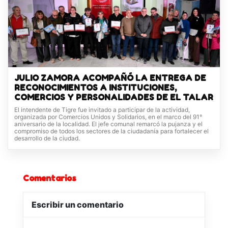
JULIO ZAMORA ACOMPAÑÓ LA ENTREGA DE
RECONOCIMIENTOS A INSTITUCIONES,
COMERCIOS Y PERSONALIDADES DE EL TALAR
El intendente de Tigre fue invitado a participar de la actividad,
organizada por Comercios Unidos y Solidarios, en el marco del 91°
aniversario de la localidad. El jefe comunal remarcó la pujanza y el
compromiso de todos los sectores de la ciudadanía para fortalecer el
desarrollo de la ciudad.
Comentarios
Escribir un comentario