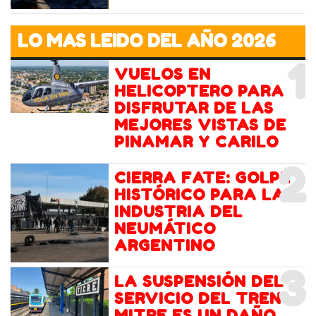
LO MAS LEIDO DEL AÑO 2026
1
VUELOS EN
HELICOPTERO PARA
DISFRUTAR DE LAS
MEJORES VISTAS DE
PINAMAR Y CARILO
2
CIERRA FATE: GOLPE
HISTÓRICO PARA LA
INDUSTRIA DEL
NEUMÁTICO
ARGENTINO
3
LA SUSPENSIÓN DEL
SERVICIO DEL TREN
MITRE ES UN DAÑO