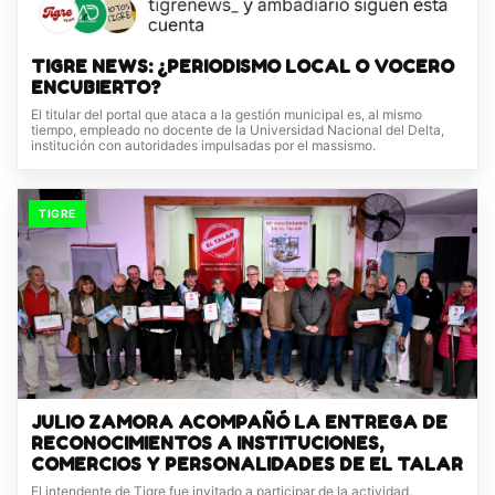
TIGRE NEWS: ¿PERIODISMO LOCAL O VOCERO
ENCUBIERTO?
El titular del portal que ataca a la gestión municipal es, al mismo
tiempo, empleado no docente de la Universidad Nacional del Delta,
institución con autoridades impulsadas por el massismo.
TIGRE
JULIO ZAMORA ACOMPAÑÓ LA ENTREGA DE
RECONOCIMIENTOS A INSTITUCIONES,
COMERCIOS Y PERSONALIDADES DE EL TALAR
El intendente de Tigre fue invitado a participar de la actividad,