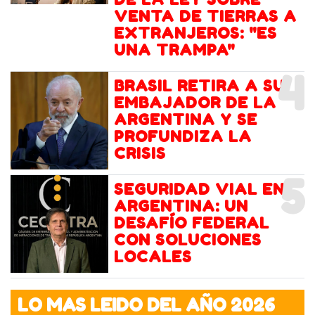
VENTA DE TIERRAS A
EXTRANJEROS: "ES
UNA TRAMPA"
4
BRASIL RETIRA A SU
EMBAJADOR DE LA
ARGENTINA Y SE
PROFUNDIZA LA
CRISIS
5
SEGURIDAD VIAL EN
ARGENTINA: UN
DESAFÍO FEDERAL
CON SOLUCIONES
LOCALES
LO MAS LEIDO DEL AÑO 2026