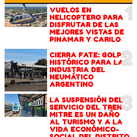
1
VUELOS EN
HELICOPTERO PARA
DISFRUTAR DE LAS
MEJORES VISTAS DE
PINAMAR Y CARILO
2
CIERRA FATE: GOLPE
HISTÓRICO PARA LA
INDUSTRIA DEL
NEUMÁTICO
ARGENTINO
3
LA SUSPENSIÓN DEL
SERVICIO DEL TREN
MITRE ES UN DAÑO
AL TURISMO Y A LA
VIDA ECONÓMICO-
SOCIAL DEL DISTRITO