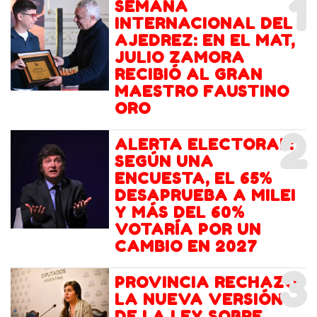
1
SEMANA
INTERNACIONAL DEL
AJEDREZ: EN EL MAT,
JULIO ZAMORA
RECIBIÓ AL GRAN
MAESTRO FAUSTINO
ORO
2
ALERTA ELECTORAL:
SEGÚN UNA
ENCUESTA, EL 65%
DESAPRUEBA A MILEI
Y MÁS DEL 60%
VOTARÍA POR UN
CAMBIO EN 2027
3
PROVINCIA RECHAZÓ
LA NUEVA VERSIÓN
DE LA LEY SOBRE