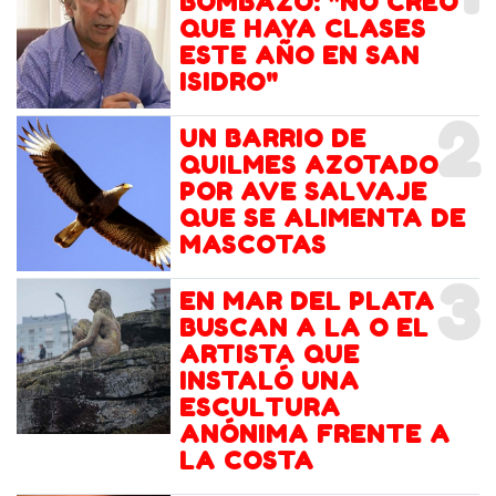
BOMBAZO: "NO CREO
QUE HAYA CLASES
ESTE AÑO EN SAN
ISIDRO"
2
UN BARRIO DE
QUILMES AZOTADO
POR AVE SALVAJE
QUE SE ALIMENTA DE
MASCOTAS
3
EN MAR DEL PLATA
BUSCAN A LA O EL
ARTISTA QUE
INSTALÓ UNA
ESCULTURA
ANÓNIMA FRENTE A
LA COSTA