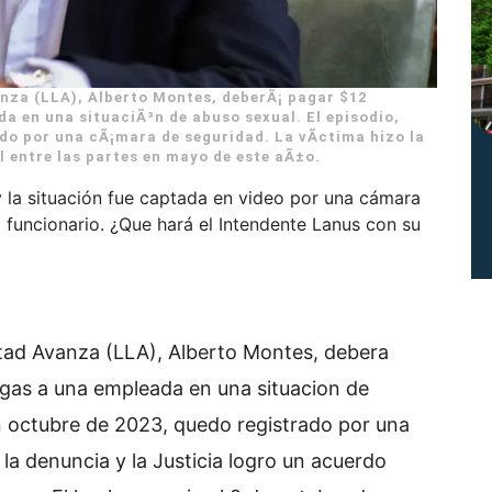
anza (LLA), Alberto Montes, deberÃ¡ pagar $12
da en una situaciÃ³n de abuso sexual. El episodio,
do por una cÃ¡mara de seguridad. La vÃ­ctima hizo la
l entre las partes en mayo de este aÃ±o.
 la situación fue captada en video por una cámara
l funcionario. ¿Que hará el Intendente Lanus con su
ertad Avanza (LLA), Alberto Montes, debera
algas a una empleada en una situacion de
en octubre de 2023, quedo registrado por una
la denuncia y la Justicia logro un acuerdo