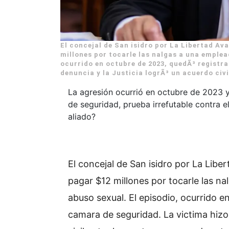
El concejal de San isidro por La Libertad Av
millones por tocarle las nalgas a una emplea
ocurrido en octubre de 2023, quedÃ³ registra
denuncia y la Justicia logrÃ³ un acuerdo civi
La agresión ocurrió en octubre de 2023 y
de seguridad, prueba irrefutable contra e
aliado?
El concejal de San isidro por La Lib
pagar $12 millones por tocarle las n
abuso sexual. El episodio, ocurrido 
camara de seguridad. La victima hizo 