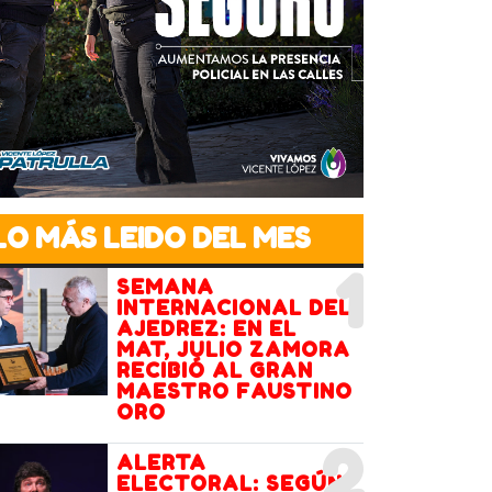
LO MÁS LEIDO DEL MES
1
SEMANA
INTERNACIONAL DEL
AJEDREZ: EN EL
MAT, JULIO ZAMORA
RECIBIÓ AL GRAN
MAESTRO FAUSTINO
ORO
2
ALERTA
ELECTORAL: SEGÚN