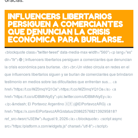
Gracias.
INFLUENCERS LIBERTARIOS
PERSIGUEN A COMERCIANTES
QUE DENUNCIAN LA CRISIS
ECONÓMICA PARA BURLARSE.
<blockquote class="twitter-tweet" data-media-max-width="560"><p lang="es"
dir="ltr">🔴 | Influencers libertarios persiguen a comerciantes que denuncian
la crisis económica para burlarse. <br><br>Un video circula en redes en el
que influencers libertarios siguen y se burlan de comerciantes que brindaron
testimonio en medios sobre las dificultades que enfrentan sus… <a
href="https://t.co/WZ0mqYQ1Oa">https://t.co/WZ0mqYQ1Oa</a> <a
href="https://t.co/ufDBMhNyEy">pic.twitter.com/ufDBMhNyEy</a>
</p>&mdash; El Portavoz Argentino 🇦🇷 (@ElPortavozARG) <a
href="https://x.com/ElPortavozARG/status/2086257682139295818?
ref_src=twsrc%5Etfw">August 9, 2026</a></blockquote> <script async
src="https://platform.x.com/widgets.js" charset="utf-8"></script>