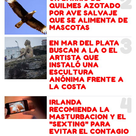
2
QUILMES AZOTADO
POR AVE SALVAJE
QUE SE ALIMENTA DE
MASCOTAS
3
EN MAR DEL PLATA
BUSCAN A LA O EL
ARTISTA QUE
INSTALÓ UNA
ESCULTURA
ANÓNIMA FRENTE A
LA COSTA
4
IRLANDA
RECOMIENDA LA
MASTURBACION Y EL
"SEXTING" PARA
EVITAR EL CONTAGIO