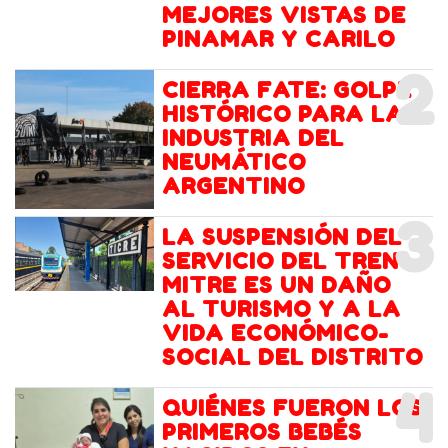
MEJORES VISTAS DE
PINAMAR Y CARILO
2
CIERRA FATE: GOLPE
HISTÓRICO PARA LA
INDUSTRIA DEL
NEUMÁTICO
ARGENTINO
3
LA SUSPENSIÓN DEL
SERVICIO DEL TREN
MITRE ES UN DAÑO
AL TURISMO Y A LA
VIDA ECONÓMICO-
SOCIAL DEL DISTRITO
4
QUIÉNES FUERON LOS
PRIMEROS BEBÉS