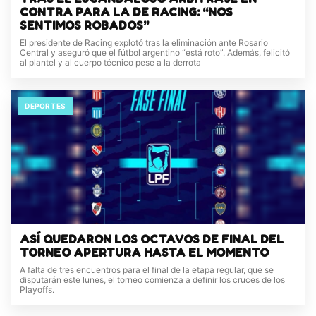
CONTRA PARA LA DE RACING: “NOS
SENTIMOS ROBADOS”
El presidente de Racing explotó tras la eliminación ante Rosario
Central y aseguró que el fútbol argentino “está roto”. Además, felicitó
al plantel y al cuerpo técnico pese a la derrota
DEPORTES
ASÍ QUEDARON LOS OCTAVOS DE FINAL DEL
TORNEO APERTURA HASTA EL MOMENTO
A falta de tres encuentros para el final de la etapa regular, que se
disputarán este lunes, el torneo comienza a definir los cruces de los
Playoffs.