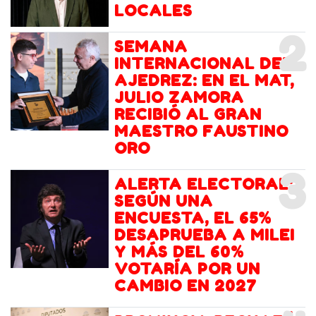
LOCALES
2
SEMANA
INTERNACIONAL DEL
AJEDREZ: EN EL MAT,
JULIO ZAMORA
RECIBIÓ AL GRAN
MAESTRO FAUSTINO
ORO
3
ALERTA ELECTORAL:
SEGÚN UNA
ENCUESTA, EL 65%
DESAPRUEBA A MILEI
Y MÁS DEL 60%
VOTARÍA POR UN
CAMBIO EN 2027