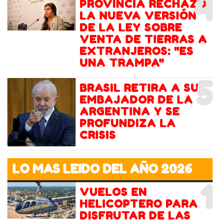
4
PROVINCIA RECHAZÓ
LA NUEVA VERSIÓN
DE LA LEY SOBRE
VENTA DE TIERRAS A
EXTRANJEROS: "ES
UNA TRAMPA"
5
BRASIL RETIRA A SU
EMBAJADOR DE LA
ARGENTINA Y SE
PROFUNDIZA LA
CRISIS
LO MAS LEIDO DEL AÑO 2026
1
VUELOS EN
HELICOPTERO PARA
DISFRUTAR DE LAS