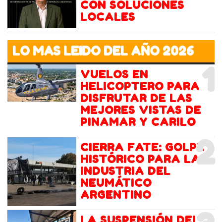
CON SOLUCIONES
LOCALES
LO MAS LEIDO DEL AÑO 2026
1
VUELOS EN
HELICOPTERO PARA
DISFRUTAR DE LAS
MEJORES VISTAS DE
PINAMAR Y CARILO
2
CIERRA FATE: GOLPE
HISTÓRICO PARA LA
INDUSTRIA DEL
NEUMÁTICO
ARGENTINO
LA SUSPENSIÓN DEL