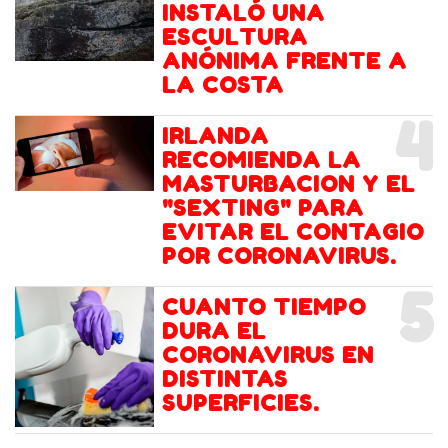
INSTALÓ UNA
ESCULTURA
ANÓNIMA FRENTE A
LA COSTA
4
IRLANDA
RECOMIENDA LA
MASTURBACION Y EL
"SEXTING" PARA
EVITAR EL CONTAGIO
POR CORONAVIRUS.
5
CUANTO TIEMPO
DURA EL
CORONAVIRUS EN
DISTINTAS
SUPERFICIES.