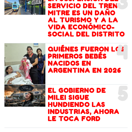
3
SERVICIO DEL TREN
MITRE ES UN DAÑO
AL TURISMO Y A LA
VIDA ECONÓMICO-
SOCIAL DEL DISTRITO
4
QUIÉNES FUERON LOS
PRIMEROS BEBÉS
NACIDOS EN
ARGENTINA EN 2026
5
EL GOBIERNO DE
MILEI SIGUE
HUNDIENDO LAS
INDUSTRIAS, AHORA
LE TOCA FORD