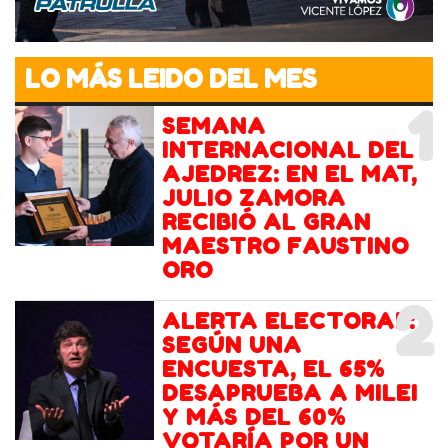
LO MÁS LEIDO DEL MES
1
SEMANA
INTERNACIONAL DEL
AJEDREZ: EN EL MAT,
JULIO ZAMORA
RECIBIÓ AL GRAN
MAESTRO FAUSTINO
ORO
2
ALERTA ELECTORAL:
SEGÚN UNA
ENCUESTA, EL 65%
DESAPRUEBA A MILEI
Y MÁS DEL 60%
VOTARÍA POR UN