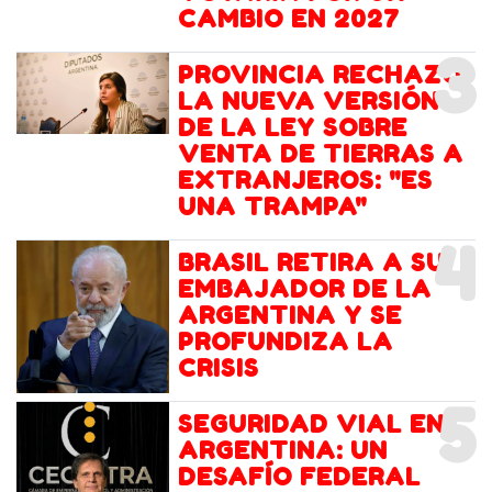
CAMBIO EN 2027
3
PROVINCIA RECHAZÓ
LA NUEVA VERSIÓN
DE LA LEY SOBRE
VENTA DE TIERRAS A
EXTRANJEROS: "ES
UNA TRAMPA"
4
BRASIL RETIRA A SU
EMBAJADOR DE LA
ARGENTINA Y SE
PROFUNDIZA LA
CRISIS
5
SEGURIDAD VIAL EN
ARGENTINA: UN
DESAFÍO FEDERAL