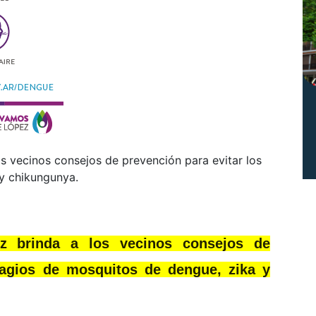
os vecinos consejos de prevención para evitar los
y chikungunya.
ez brinda a los vecinos consejos de
tagios de mosquitos de dengue, zika y