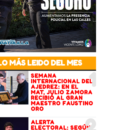
LO MÁS LEIDO DEL MES
1
SEMANA
INTERNACIONAL DEL
AJEDREZ: EN EL
MAT, JULIO ZAMORA
RECIBIÓ AL GRAN
MAESTRO FAUSTINO
ORO
2
ALERTA
ELECTORAL: SEGÚN