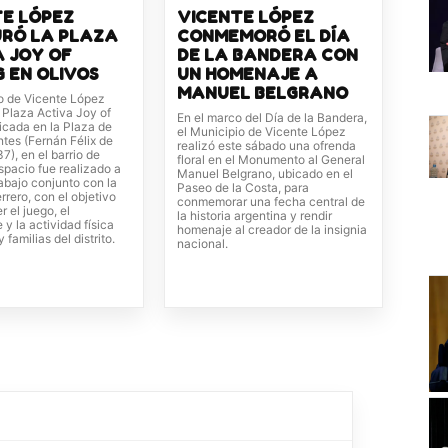
TE LÓPEZ
VICENTE LÓPEZ
URÓ LA PLAZA
CONMEMORÓ EL DÍA
 JOY OF
DE LA BANDERA CON
 EN OLIVOS
UN HOMENAJE A
MANUEL BELGRANO
io de Vicente López
 Plaza Activa Joy of
En el marco del Día de la Bandera,
icada en la Plaza de
el Municipio de Vicente López
ntes (Fernán Félix de
realizó este sábado una ofrenda
), en el barrio de
floral en el Monumento al General
espacio fue realizado a
Manuel Belgrano, ubicado en el
trabajo conjunto con la
Paseo de la Costa, para
rero, con el objetivo
conmemorar una fecha central de
 el juego, el
la historia argentina y rendir
 y la actividad física
homenaje al creador de la insignia
 familias del distrito.
nacional.