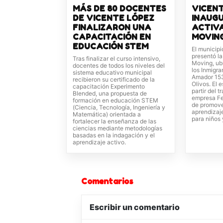
MÁS DE 80 DOCENTES
VICEN
DE VICENTE LÓPEZ
INAUG
FINALIZARON UNA
ACTIVA
CAPACITACIÓN EN
MOVING
EDUCACIÓN STEM
El municip
presentó la
Tras finalizar el curso intensivo,
Moving, ub
docentes de todos los niveles del
los Inmigra
sistema educativo municipal
Amador 1537
recibieron su certificado de la
Olivos. El 
capacitación Experimento
partir del 
Blended, una propuesta de
empresa Fer
formación en educación STEM
de promover
(Ciencia, Tecnología, Ingeniería y
aprendizaje
Matemática) orientada a
para niños y
fortalecer la enseñanza de las
ciencias mediante metodologías
basadas en la indagación y el
aprendizaje activo.
Comentarios
Escribir un comentario