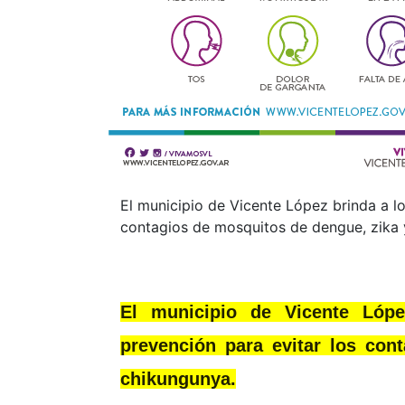
El municipio de Vicente López brinda a l
contagios de mosquitos de dengue, zika 
El municipio de Vicente Lóp
prevención para evitar los con
chikungunya.