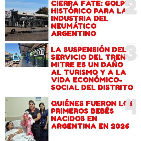
2
CIERRA FATE: GOLPE
HISTÓRICO PARA LA
INDUSTRIA DEL
NEUMÁTICO
ARGENTINO
3
LA SUSPENSIÓN DEL
SERVICIO DEL TREN
MITRE ES UN DAÑO
AL TURISMO Y A LA
VIDA ECONÓMICO-
SOCIAL DEL DISTRITO
4
QUIÉNES FUERON LOS
PRIMEROS BEBÉS
NACIDOS EN
ARGENTINA EN 2026