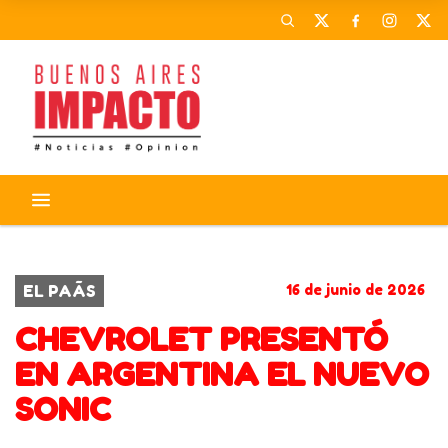
CORONAVIRUS
ACTIVIDADES
EL PAÃS
16 de junio de 2026
CHEVROLET PRESENTÓ
EN ARGENTINA EL NUEVO
SONIC