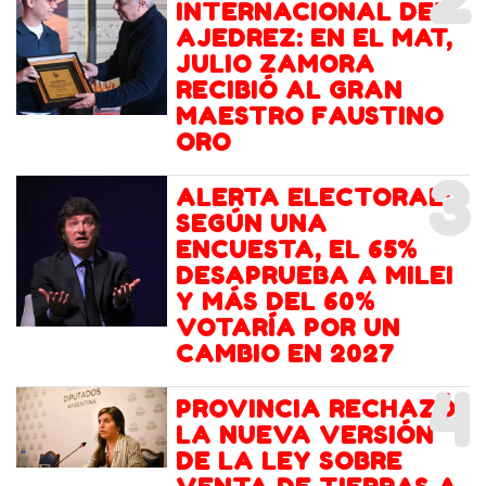
INTERNACIONAL DEL
AJEDREZ: EN EL MAT,
JULIO ZAMORA
RECIBIÓ AL GRAN
MAESTRO FAUSTINO
ORO
3
ALERTA ELECTORAL:
SEGÚN UNA
ENCUESTA, EL 65%
DESAPRUEBA A MILEI
Y MÁS DEL 60%
VOTARÍA POR UN
CAMBIO EN 2027
4
PROVINCIA RECHAZÓ
LA NUEVA VERSIÓN
DE LA LEY SOBRE