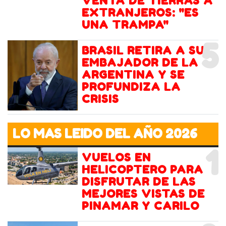
VENTA DE TIERRAS A
EXTRANJEROS: "ES
UNA TRAMPA"
5
BRASIL RETIRA A SU
EMBAJADOR DE LA
ARGENTINA Y SE
PROFUNDIZA LA
CRISIS
LO MAS LEIDO DEL AÑO 2026
1
VUELOS EN
HELICOPTERO PARA
DISFRUTAR DE LAS
MEJORES VISTAS DE
PINAMAR Y CARILO