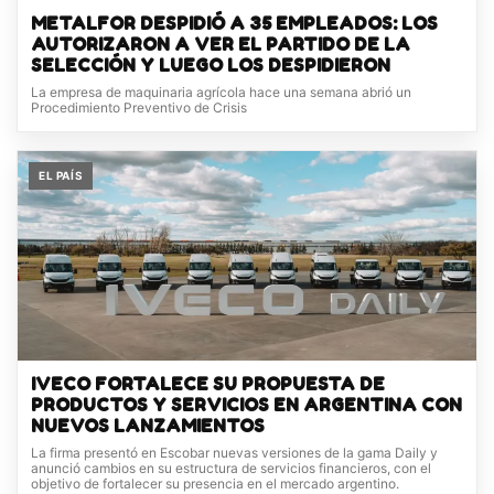
METALFOR DESPIDIÓ A 35 EMPLEADOS: LOS
AUTORIZARON A VER EL PARTIDO DE LA
SELECCIÓN Y LUEGO LOS DESPIDIERON
La empresa de maquinaria agrícola hace una semana abrió un
Procedimiento Preventivo de Crisis
EL PAÍS
IVECO FORTALECE SU PROPUESTA DE
PRODUCTOS Y SERVICIOS EN ARGENTINA CON
NUEVOS LANZAMIENTOS
La firma presentó en Escobar nuevas versiones de la gama Daily y
anunció cambios en su estructura de servicios financieros, con el
objetivo de fortalecer su presencia en el mercado argentino.