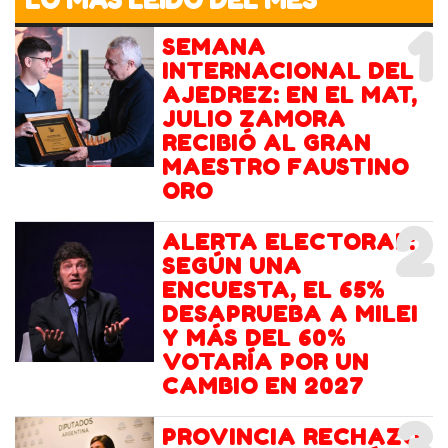
LO MÁS LEIDO DEL MES
1
SEMANA
INTERNACIONAL DEL
AJEDREZ: EN EL MAT,
JULIO ZAMORA
RECIBIÓ AL GRAN
MAESTRO FAUSTINO
ORO
2
ALERTA ELECTORAL:
SEGÚN UNA
ENCUESTA, EL 65%
DESAPRUEBA A MILEI
Y MÁS DEL 60%
VOTARÍA POR UN
CAMBIO EN 2027
PROVINCIA RECHAZÓ