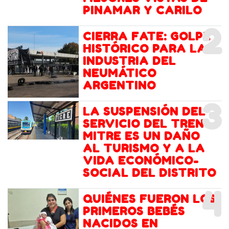
PINAMAR Y CARILO
2
CIERRA FATE: GOLPE
HISTÓRICO PARA LA
INDUSTRIA DEL
NEUMÁTICO
ARGENTINO
3
LA SUSPENSIÓN DEL
SERVICIO DEL TREN
MITRE ES UN DAÑO
AL TURISMO Y A LA
VIDA ECONÓMICO-
SOCIAL DEL DISTRITO
4
QUIÉNES FUERON LOS
PRIMEROS BEBÉS
NACIDOS EN