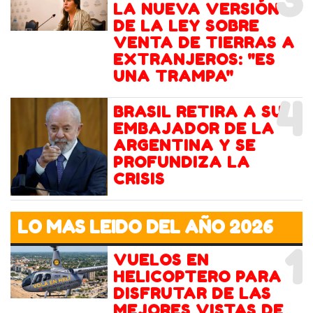
3
LA NUEVA VERSIÓN
DE LA LEY SOBRE
VENTA DE TIERRAS A
EXTRANJEROS: "ES
UNA TRAMPA"
4
BRASIL RETIRA A SU
EMBAJADOR DE LA
ARGENTINA Y SE
PROFUNDIZA LA
CRISIS
LO MAS LEIDO DEL AÑO 2026
1
VUELOS EN
HELICOPTERO PARA
DISFRUTAR DE LAS
MEJORES VISTAS DE