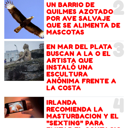
2
UN BARRIO DE
QUILMES AZOTADO
POR AVE SALVAJE
QUE SE ALIMENTA DE
MASCOTAS
3
EN MAR DEL PLATA
BUSCAN A LA O EL
ARTISTA QUE
INSTALÓ UNA
ESCULTURA
ANÓNIMA FRENTE A
LA COSTA
4
IRLANDA
RECOMIENDA LA
MASTURBACION Y EL
"SEXTING" PARA