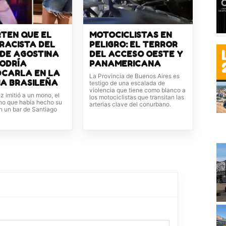
TEN QUE EL
MOTOCICLISTAS EN
RACISTA DEL
PELIGRO: EL TERROR
 DE AGOSTINA
DEL ACCESO OESTE Y
PODRÍA
PANAMERICANA
DCARLA EN LA
La Provincia de Buenos Aires es
IA BRASILEÑA
testigo de una escalada de
violencia que tiene como blanco a
 imitió a un mono, el
los motociclistas que transitan las
o que había hecho su
arterias clave del conurbano.
en un bar de Santiago