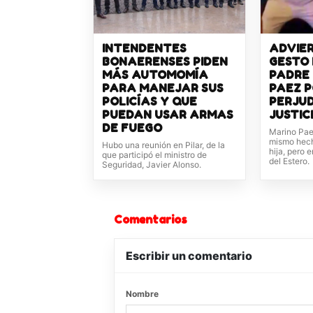
INTENDENTES
ADVIER
BONAERENSES PIDEN
GESTO 
MÁS AUTOMOMÍA
PADRE
PARA MANEJAR SUS
PAEZ 
POLICÍAS Y QUE
PERJU
PUEDAN USAR ARMAS
JUSTIC
DE FUEGO
Marino Paez
mismo hech
Hubo una reunión en Pilar, de la
hija, pero 
que participó el ministro de
del Estero.
Seguridad, Javier Alonso.
Comentarios
Escribir un comentario
Nombre