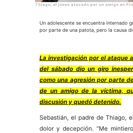
Thiago, el joven atacado por un amigo en Pi
Un adolescente se encuentra internado g
por parte de una patota, pero la causa di
La investigación por el ataque
del sábado dio un giro inespe
como una agresión por parte de
de un amigo de la víctima, q
discusión y quedó detenido.
Sebastián, el padre de Thiago, e
dolor y decepción. “Me mintiero