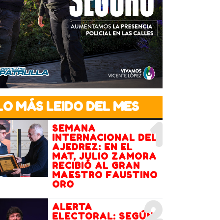
LO MÁS LEIDO DEL MES
1
SEMANA
INTERNACIONAL DEL
AJEDREZ: EN EL
MAT, JULIO ZAMORA
RECIBIÓ AL GRAN
MAESTRO FAUSTINO
ORO
2
ALERTA
ELECTORAL: SEGÚN