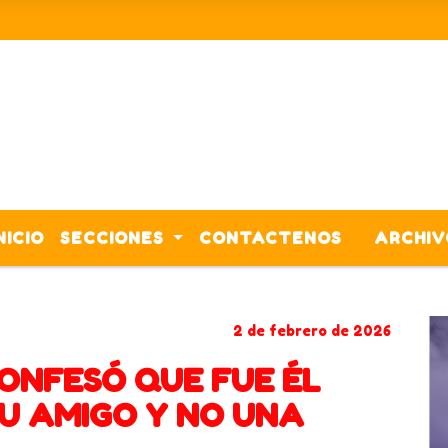
NICIO
SECCIONES
CONTACTENOS
ARCHIV
PINAMAR
2 de febrero de 2026
ONFESÓ QUE FUE ÉL
SU AMIGO Y NO UNA