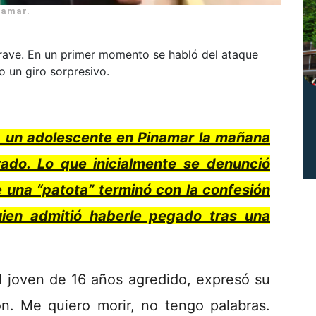
namar.
rave. En un primer momento se habló del ataque
o un giro sorpresivo.
 a un adolescente en Pinamar la mañana
rado. Lo que inicialmente se denunció
 una “patota” terminó con la confesión
uien admitió haberle pegado tras una
l joven de 16 años agredido, expresó su
n. Me quiero morir, no tengo palabras.