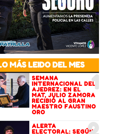
LO MÁS LEIDO DEL MES
1
SEMANA
INTERNACIONAL DEL
AJEDREZ: EN EL
MAT, JULIO ZAMORA
RECIBIÓ AL GRAN
MAESTRO FAUSTINO
ORO
2
ALERTA
ELECTORAL: SEGÚN