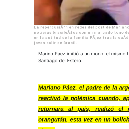
La repercusiÃ³n en redes del post de Mariano
noticias brasileÃ±os con un marcado tono de
en la actitud de la familia PÃ¡ez tras la caÃ­
joven salir de Brasil.
Marino Paez imitió a un mono, el mismo h
Santiago del Estero.
Mariano Páez, el padre de la arg
reactivó la polémica cuando, a
retornara al país, realizó e
orangután, esta vez en un bolic