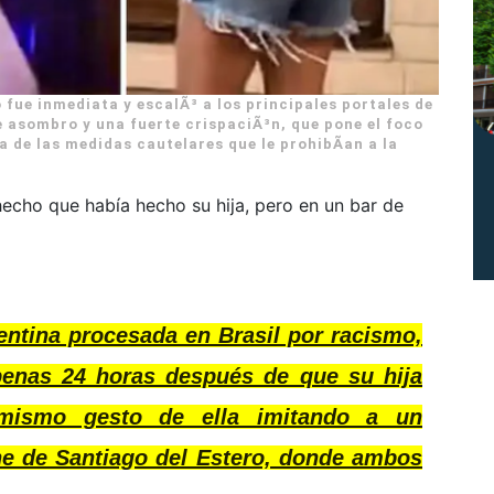
 fue inmediata y escalÃ³ a los principales portales de
 asombro y una fuerte crispaciÃ³n, que pone el foco
da de las medidas cautelares que le prohibÃ­an a la
echo que había hecho su hija, pero en un bar de
entina procesada en Brasil por racismo,
penas 24 horas después de que su hija
l mismo gesto de ella imitando a un
he de Santiago del Estero, donde ambos