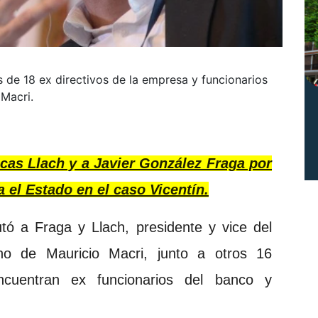
es de 18 ex directivos de la empresa y funcionarios
Macri.
cas Llach y a Javier González Fraga por
 el Estado en el caso Vicentín.
putó a Fraga y Llach, presidente y vice del
no de Mauricio Macri, junto a otros 16
cuentran ex funcionarios del banco y