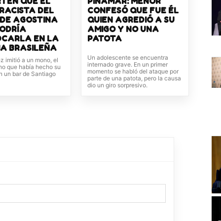
TEN QUE EL
PINAMAR: MENOR
RACISTA DEL
CONFESÓ QUE FUE ÉL
 DE AGOSTINA
QUIEN AGREDIÓ A SU
PODRÍA
AMIGO Y NO UNA
DCARLA EN LA
PATOTA
IA BRASILEÑA
Un adolescente se encuentra
 imitió a un mono, el
internado grave. En un primer
o que había hecho su
momento se habló del ataque por
en un bar de Santiago
parte de una patota, pero la causa
dio un giro sorpresivo.