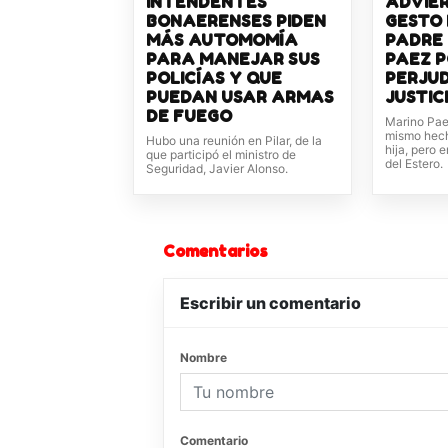
INTENDENTES
ADVIER
BONAERENSES PIDEN
GESTO 
MÁS AUTOMOMÍA
PADRE
PARA MANEJAR SUS
PAEZ 
POLICÍAS Y QUE
PERJU
PUEDAN USAR ARMAS
JUSTIC
DE FUEGO
Marino Paez
mismo hech
Hubo una reunión en Pilar, de la
hija, pero 
que participó el ministro de
del Estero.
Seguridad, Javier Alonso.
Comentarios
Escribir un comentario
Nombre
Comentario