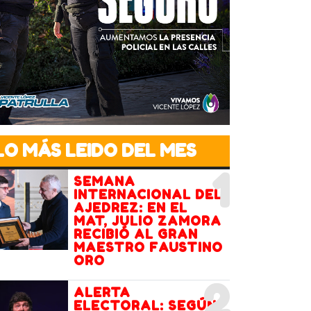
LO MÁS LEIDO DEL MES
1
SEMANA
INTERNACIONAL DEL
AJEDREZ: EN EL
MAT, JULIO ZAMORA
RECIBIÓ AL GRAN
MAESTRO FAUSTINO
ORO
2
ALERTA
ELECTORAL: SEGÚN