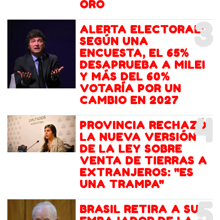
ORO
3
ALERTA ELECTORAL:
SEGÚN UNA
ENCUESTA, EL 65%
DESAPRUEBA A MILEI
Y MÁS DEL 60%
VOTARÍA POR UN
CAMBIO EN 2027
4
PROVINCIA RECHAZÓ
LA NUEVA VERSIÓN
DE LA LEY SOBRE
VENTA DE TIERRAS A
EXTRANJEROS: "ES
UNA TRAMPA"
5
BRASIL RETIRA A SU