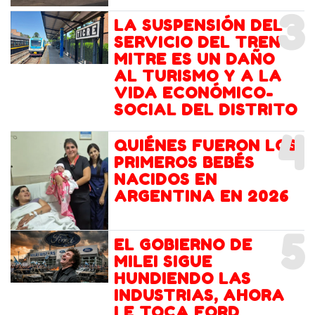
3
LA SUSPENSIÓN DEL
SERVICIO DEL TREN
MITRE ES UN DAÑO
AL TURISMO Y A LA
VIDA ECONÓMICO-
SOCIAL DEL DISTRITO
4
QUIÉNES FUERON LOS
PRIMEROS BEBÉS
NACIDOS EN
ARGENTINA EN 2026
5
EL GOBIERNO DE
MILEI SIGUE
HUNDIENDO LAS
INDUSTRIAS, AHORA
LE TOCA FORD