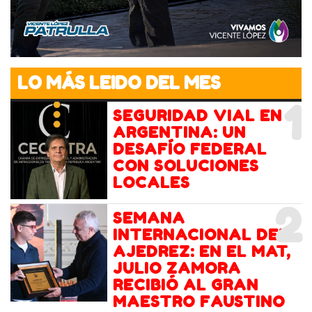
LO MÁS LEIDO DEL MES
1
SEGURIDAD VIAL EN
ARGENTINA: UN
DESAFÍO FEDERAL
CON SOLUCIONES
LOCALES
2
SEMANA
INTERNACIONAL DEL
AJEDREZ: EN EL MAT,
JULIO ZAMORA
RECIBIÓ AL GRAN
MAESTRO FAUSTINO