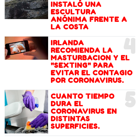
INSTALÓ UNA
ESCULTURA
ANÓNIMA FRENTE A
LA COSTA
4
IRLANDA
RECOMIENDA LA
MASTURBACION Y EL
"SEXTING" PARA
EVITAR EL CONTAGIO
POR CORONAVIRUS.
5
CUANTO TIEMPO
DURA EL
CORONAVIRUS EN
DISTINTAS
SUPERFICIES.