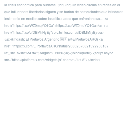
la crisis económica para burlarse. <br><br>Un video circula en redes en el
que influencers libertarios siguen y se burlan de comerciantes que brindaron
testimonio en medios sobre las dificultades que enfrentan sus… <a
href="https://t.co/WZ0mqYQ1Oa">https://t.co/WZ0mqYQ1Oa</a> <a
href="https://t.co/ufDBMhNyEy">pic.twitter.com/ufDBMhNyEy</a>
</p>&mdash; El Portavoz Argentino 🇦🇷 (@ElPortavozARG) <a
href="https://x.com/ElPortavozARG/status/2086257682139295818?
ref_src=twsrc%5Etfw">August 9, 2026</a></blockquote> <script async
src="https://platform.x.com/widgets.js" charset="utf-8"></script>