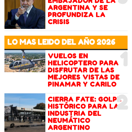
EMBAJADOR DE LA
ARGENTINA Y SE
PROFUNDIZA LA
CRISIS
LO MAS LEIDO DEL AÑO 2026
1
VUELOS EN
HELICOPTERO PARA
DISFRUTAR DE LAS
MEJORES VISTAS DE
PINAMAR Y CARILO
2
CIERRA FATE: GOLPE
HISTÓRICO PARA LA
INDUSTRIA DEL
NEUMÁTICO
ARGENTINO