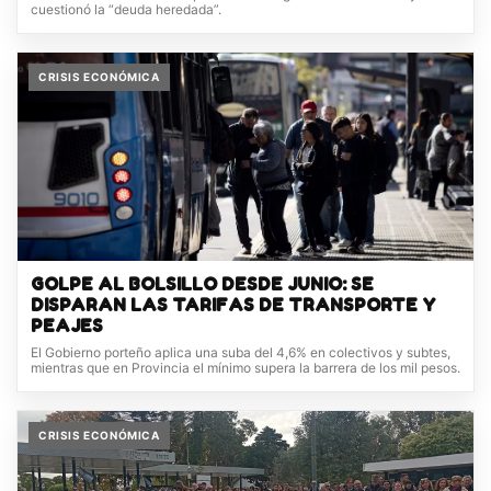
cuestionó la “deuda heredada”.
CRISIS ECONÓMICA
GOLPE AL BOLSILLO DESDE JUNIO: SE
DISPARAN LAS TARIFAS DE TRANSPORTE Y
PEAJES
El Gobierno porteño aplica una suba del 4,6% en colectivos y subtes,
mientras que en Provincia el mínimo supera la barrera de los mil pesos.
CRISIS ECONÓMICA