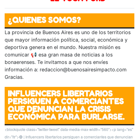
¿QUIENES SOMOS?
La provincia de Buenos Aires es uno de los territorios
que mayor información política, social, económica y
deportiva genera en el mundo. Nuestra misión es
comunicar 📢 esa gran masa de noticias a los
bonaerenses. Te invitamos a que nos envíes
información a:
redaccion@buenosairesimpacto.com
Gracias.
INFLUENCERS LIBERTARIOS
PERSIGUEN A COMERCIANTES
QUE DENUNCIAN LA CRISIS
ECONÓMICA PARA BURLARSE.
<blockquote class="twitter-tweet" data-media-max-width="560"><p lang="es"
dir="ltr">🔴 | Influencers libertarios persiguen a comerciantes que denuncian