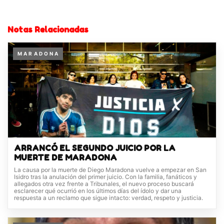
Notas Relacionadas
M A R A D O N A
ARRANCÓ EL SEGUNDO JUICIO POR LA
MUERTE DE MARADONA
La causa por la muerte de Diego Maradona vuelve a empezar en San
Isidro tras la anulación del primer juicio. Con la familia, fanáticos y
allegados otra vez frente a Tribunales, el nuevo proceso buscará
esclarecer qué ocurrió en los últimos días del ídolo y dar una
respuesta a un reclamo que sigue intacto: verdad, respeto y justicia.