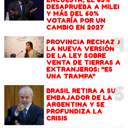
ENCUESTA, EL 65%
DESAPRUEBA A MILEI
Y MÁS DEL 60%
VOTARÍA POR UN
CAMBIO EN 2027
4
PROVINCIA RECHAZÓ
LA NUEVA VERSIÓN
DE LA LEY SOBRE
VENTA DE TIERRAS A
EXTRANJEROS: "ES
UNA TRAMPA"
5
BRASIL RETIRA A SU
EMBAJADOR DE LA
ARGENTINA Y SE
PROFUNDIZA LA
CRISIS