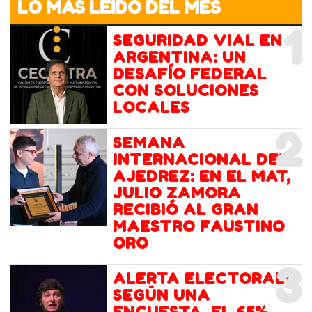
LO MÁS LEIDO DEL MES
1
SEGURIDAD VIAL EN
ARGENTINA: UN
DESAFÍO FEDERAL
CON SOLUCIONES
LOCALES
2
SEMANA
INTERNACIONAL DEL
AJEDREZ: EN EL MAT,
JULIO ZAMORA
RECIBIÓ AL GRAN
MAESTRO FAUSTINO
ORO
3
ALERTA ELECTORAL:
SEGÚN UNA