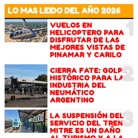
LO MAS LEIDO DEL AÑO 2026
1
VUELOS EN
HELICOPTERO PARA
DISFRUTAR DE LAS
MEJORES VISTAS DE
PINAMAR Y CARILO
2
CIERRA FATE: GOLPE
HISTÓRICO PARA LA
INDUSTRIA DEL
NEUMÁTICO
ARGENTINO
3
LA SUSPENSIÓN DEL
SERVICIO DEL TREN
MITRE ES UN DAÑO