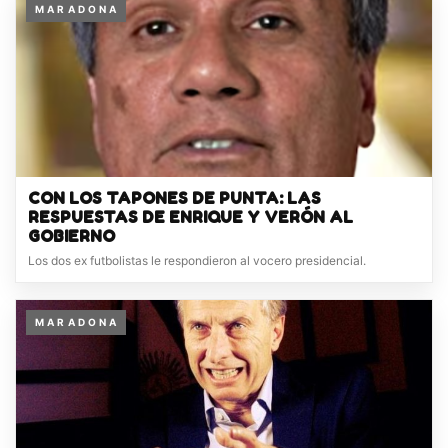
M A R A D O N A
CON LOS TAPONES DE PUNTA: LAS
RESPUESTAS DE ENRIQUE Y VERÓN AL
GOBIERNO
Los dos ex futbolistas le respondieron al vocero presidencial.
M A R A D O N A