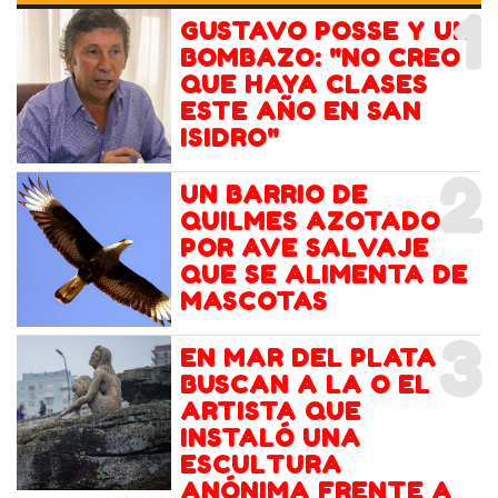
1
GUSTAVO POSSE Y UN
BOMBAZO: "NO CREO
QUE HAYA CLASES
ESTE AÑO EN SAN
ISIDRO"
2
UN BARRIO DE
QUILMES AZOTADO
POR AVE SALVAJE
QUE SE ALIMENTA DE
MASCOTAS
3
EN MAR DEL PLATA
BUSCAN A LA O EL
ARTISTA QUE
INSTALÓ UNA
ESCULTURA
ANÓNIMA FRENTE A