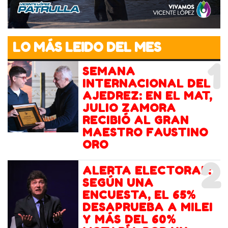
LO MÁS LEIDO DEL MES
1
SEMANA
INTERNACIONAL DEL
AJEDREZ: EN EL MAT,
JULIO ZAMORA
RECIBIÓ AL GRAN
MAESTRO FAUSTINO
ORO
2
ALERTA ELECTORAL:
SEGÚN UNA
ENCUESTA, EL 65%
DESAPRUEBA A MILEI
Y MÁS DEL 60%