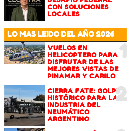
DESAFÍO FEDERAL
CON SOLUCIONES
LOCALES
LO MAS LEIDO DEL AÑO 2026
1
VUELOS EN
HELICOPTERO PARA
DISFRUTAR DE LAS
MEJORES VISTAS DE
PINAMAR Y CARILO
2
CIERRA FATE: GOLPE
HISTÓRICO PARA LA
INDUSTRIA DEL
NEUMÁTICO
ARGENTINO