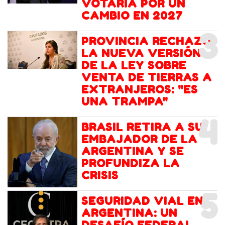
VOTARÍA POR UN
CAMBIO EN 2027
3
PROVINCIA RECHAZÓ
LA NUEVA VERSIÓN
DE LA LEY SOBRE
VENTA DE TIERRAS A
EXTRANJEROS: "ES
UNA TRAMPA"
4
BRASIL RETIRA A SU
EMBAJADOR DE LA
ARGENTINA Y SE
PROFUNDIZA LA
CRISIS
5
SEGURIDAD VIAL EN
ARGENTINA: UN