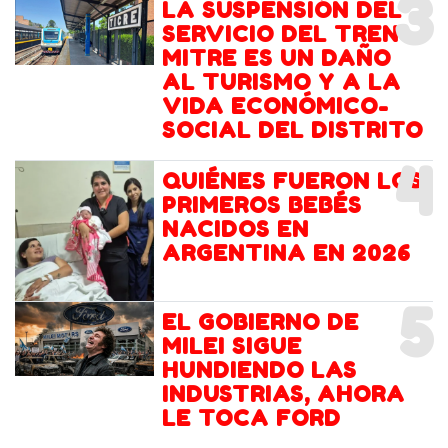
3
LA SUSPENSIÓN DEL
SERVICIO DEL TREN
MITRE ES UN DAÑO
AL TURISMO Y A LA
VIDA ECONÓMICO-
SOCIAL DEL DISTRITO
4
QUIÉNES FUERON LOS
PRIMEROS BEBÉS
NACIDOS EN
ARGENTINA EN 2026
5
EL GOBIERNO DE
MILEI SIGUE
HUNDIENDO LAS
INDUSTRIAS, AHORA
LE TOCA FORD