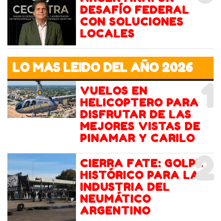
DESAFÍO FEDERAL
CON SOLUCIONES
LOCALES
LO MAS LEIDO DEL AÑO 2026
1
VUELOS EN
HELICOPTERO PARA
DISFRUTAR DE LAS
MEJORES VISTAS DE
PINAMAR Y CARILO
2
CIERRA FATE: GOLPE
HISTÓRICO PARA LA
INDUSTRIA DEL
NEUMÁTICO
ARGENTINO