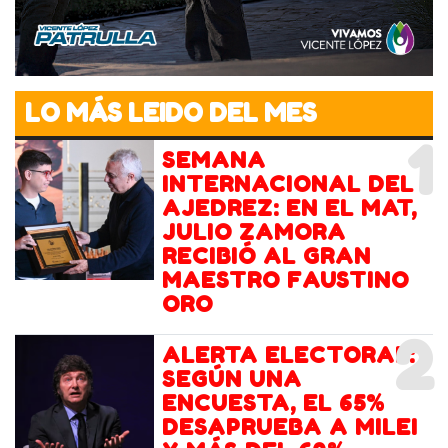
LO MÁS LEIDO DEL MES
1
SEMANA
INTERNACIONAL DEL
AJEDREZ: EN EL MAT,
JULIO ZAMORA
RECIBIÓ AL GRAN
MAESTRO FAUSTINO
ORO
2
ALERTA ELECTORAL:
SEGÚN UNA
ENCUESTA, EL 65%
DESAPRUEBA A MILEI