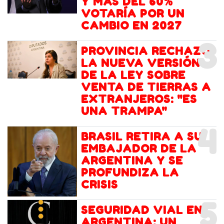
Y MÁS DEL 60%
VOTARÍA POR UN
CAMBIO EN 2027
3
PROVINCIA RECHAZÓ
LA NUEVA VERSIÓN
DE LA LEY SOBRE
VENTA DE TIERRAS A
EXTRANJEROS: "ES
UNA TRAMPA"
4
BRASIL RETIRA A SU
EMBAJADOR DE LA
ARGENTINA Y SE
PROFUNDIZA LA
CRISIS
5
SEGURIDAD VIAL EN
ARGENTINA: UN