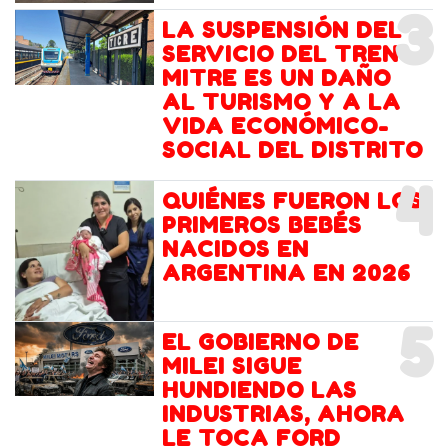
3
LA SUSPENSIÓN DEL
SERVICIO DEL TREN
MITRE ES UN DAÑO
AL TURISMO Y A LA
VIDA ECONÓMICO-
SOCIAL DEL DISTRITO
4
QUIÉNES FUERON LOS
PRIMEROS BEBÉS
NACIDOS EN
ARGENTINA EN 2026
5
EL GOBIERNO DE
MILEI SIGUE
HUNDIENDO LAS
INDUSTRIAS, AHORA
LE TOCA FORD