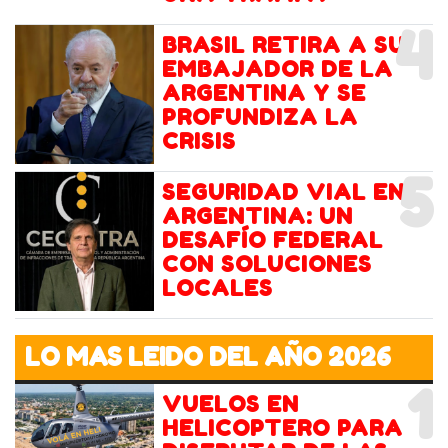
4
BRASIL RETIRA A SU
EMBAJADOR DE LA
ARGENTINA Y SE
PROFUNDIZA LA
CRISIS
5
SEGURIDAD VIAL EN
ARGENTINA: UN
DESAFÍO FEDERAL
CON SOLUCIONES
LOCALES
LO MAS LEIDO DEL AÑO 2026
1
VUELOS EN
HELICOPTERO PARA