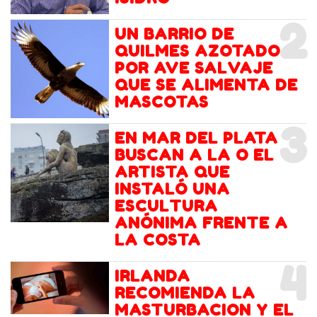
2
UN BARRIO DE
QUILMES AZOTADO
POR AVE SALVAJE
QUE SE ALIMENTA DE
MASCOTAS
3
EN MAR DEL PLATA
BUSCAN A LA O EL
ARTISTA QUE
INSTALÓ UNA
ESCULTURA
ANÓNIMA FRENTE A
LA COSTA
4
IRLANDA
RECOMIENDA LA
MASTURBACION Y EL