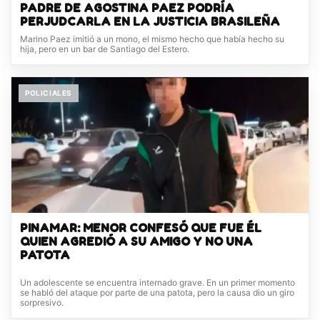
PADRE DE AGOSTINA PAEZ PODRÍA
PERJUDCARLA EN LA JUSTICIA BRASILEÑA
Marino Paez imitió a un mono, el mismo hecho que había hecho su
hija, pero en un bar de Santiago del Estero.
POLICIALES
PINAMAR: MENOR CONFESÓ QUE FUE ÉL
QUIEN AGREDIÓ A SU AMIGO Y NO UNA
PATOTA
Un adolescente se encuentra internado grave. En un primer momento
se habló del ataque por parte de una patota, pero la causa dio un giro
sorpresivo.