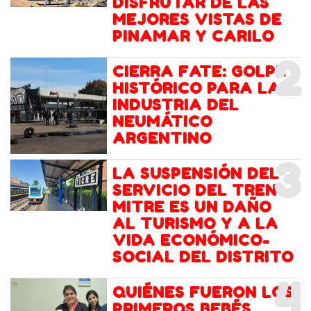
DISFRUTAR DE LAS
MEJORES VISTAS DE
PINAMAR Y CARILO
2
CIERRA FATE: GOLPE
HISTÓRICO PARA LA
INDUSTRIA DEL
NEUMÁTICO
ARGENTINO
3
LA SUSPENSIÓN DEL
SERVICIO DEL TREN
MITRE ES UN DAÑO
AL TURISMO Y A LA
VIDA ECONÓMICO-
SOCIAL DEL DISTRITO
4
QUIÉNES FUERON LOS
PRIMEROS BEBÉS