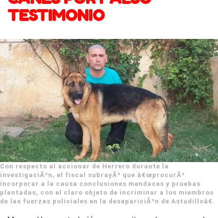
TESTIMONIO
Con respecto al accionar de Herrero durante la
investigaciÃ³n, el fiscal subrayÃ³ que â€œprocurÃ³
incorporar a la causa conclusiones mendaces y pruebas
plantadas, con el claro objeto de incriminar a los miembros
de las fuerzas policiales en la desapariciÃ³n de Astudilloâ€.