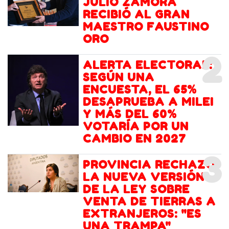
JULIO ZAMORA
RECIBIÓ AL GRAN
MAESTRO FAUSTINO
ORO
2
ALERTA ELECTORAL:
SEGÚN UNA
ENCUESTA, EL 65%
DESAPRUEBA A MILEI
Y MÁS DEL 60%
VOTARÍA POR UN
CAMBIO EN 2027
3
PROVINCIA RECHAZÓ
LA NUEVA VERSIÓN
DE LA LEY SOBRE
VENTA DE TIERRAS A
EXTRANJEROS: "ES
UNA TRAMPA"