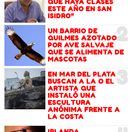
QUE HAYA CLASES
ESTE AÑO EN SAN
ISIDRO"
2
UN BARRIO DE
QUILMES AZOTADO
POR AVE SALVAJE
QUE SE ALIMENTA DE
MASCOTAS
3
EN MAR DEL PLATA
BUSCAN A LA O EL
ARTISTA QUE
INSTALÓ UNA
ESCULTURA
ANÓNIMA FRENTE A
LA COSTA
IRLANDA