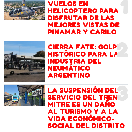
1
VUELOS EN
HELICOPTERO PARA
DISFRUTAR DE LAS
MEJORES VISTAS DE
PINAMAR Y CARILO
2
CIERRA FATE: GOLPE
HISTÓRICO PARA LA
INDUSTRIA DEL
NEUMÁTICO
ARGENTINO
3
LA SUSPENSIÓN DEL
SERVICIO DEL TREN
MITRE ES UN DAÑO
AL TURISMO Y A LA
VIDA ECONÓMICO-
SOCIAL DEL DISTRITO