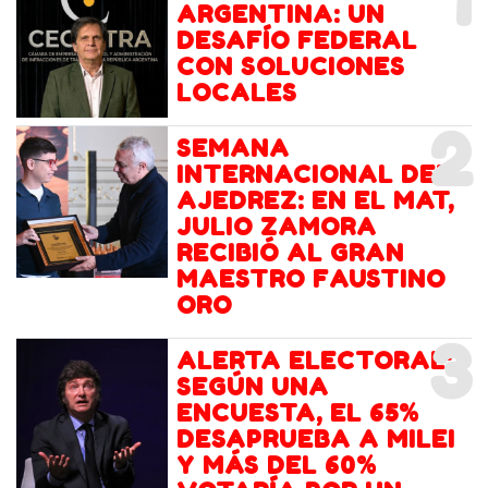
1
ARGENTINA: UN
DESAFÍO FEDERAL
CON SOLUCIONES
LOCALES
2
SEMANA
INTERNACIONAL DEL
AJEDREZ: EN EL MAT,
JULIO ZAMORA
RECIBIÓ AL GRAN
MAESTRO FAUSTINO
ORO
3
ALERTA ELECTORAL:
SEGÚN UNA
ENCUESTA, EL 65%
DESAPRUEBA A MILEI
Y MÁS DEL 60%