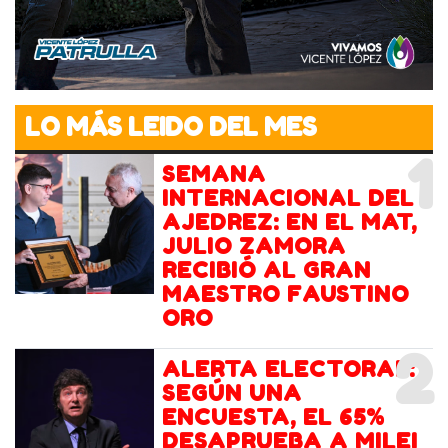
LO MÁS LEIDO DEL MES
1
SEMANA
INTERNACIONAL DEL
AJEDREZ: EN EL MAT,
JULIO ZAMORA
RECIBIÓ AL GRAN
MAESTRO FAUSTINO
ORO
2
ALERTA ELECTORAL:
SEGÚN UNA
ENCUESTA, EL 65%
DESAPRUEBA A MILEI