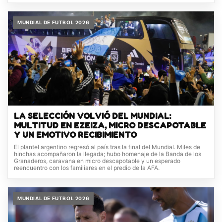
MUNDIAL DE FUTBOL 2026
LA SELECCIÓN VOLVIÓ DEL MUNDIAL:
MULTITUD EN EZEIZA, MICRO DESCAPOTABLE
Y UN EMOTIVO RECIBIMIENTO
El plantel argentino regresó al país tras la final del Mundial. Miles de
hinchas acompañaron la llegada; hubo homenaje de la Banda de los
Granaderos, caravana en micro descapotable y un esperado
reencuentro con los familiares en el predio de la AFA.
MUNDIAL DE FUTBOL 2026