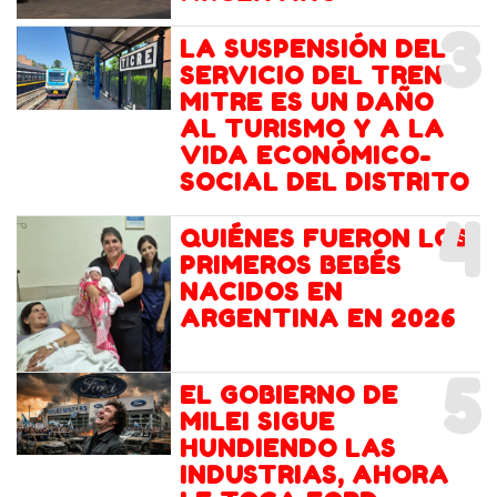
3
LA SUSPENSIÓN DEL
SERVICIO DEL TREN
MITRE ES UN DAÑO
AL TURISMO Y A LA
VIDA ECONÓMICO-
SOCIAL DEL DISTRITO
4
QUIÉNES FUERON LOS
PRIMEROS BEBÉS
NACIDOS EN
ARGENTINA EN 2026
5
EL GOBIERNO DE
MILEI SIGUE
HUNDIENDO LAS
INDUSTRIAS, AHORA