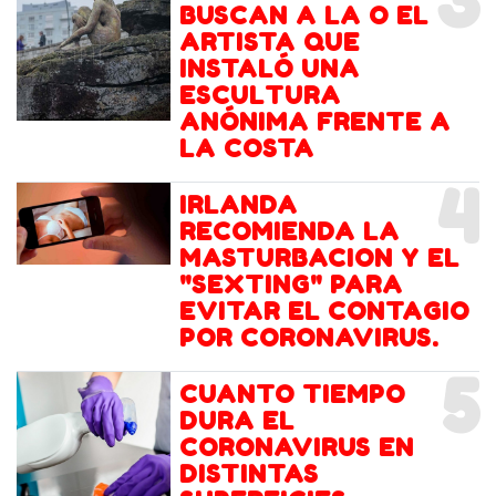
3
BUSCAN A LA O EL
ARTISTA QUE
INSTALÓ UNA
ESCULTURA
ANÓNIMA FRENTE A
LA COSTA
4
IRLANDA
RECOMIENDA LA
MASTURBACION Y EL
"SEXTING" PARA
EVITAR EL CONTAGIO
POR CORONAVIRUS.
5
CUANTO TIEMPO
DURA EL
CORONAVIRUS EN
DISTINTAS