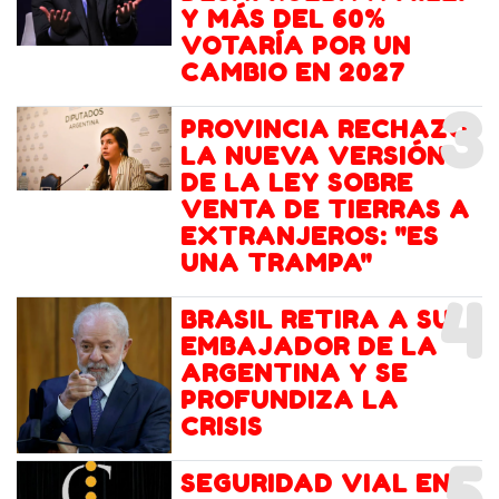
Y MÁS DEL 60%
VOTARÍA POR UN
CAMBIO EN 2027
3
PROVINCIA RECHAZÓ
LA NUEVA VERSIÓN
DE LA LEY SOBRE
VENTA DE TIERRAS A
EXTRANJEROS: "ES
UNA TRAMPA"
4
BRASIL RETIRA A SU
EMBAJADOR DE LA
ARGENTINA Y SE
PROFUNDIZA LA
CRISIS
5
SEGURIDAD VIAL EN