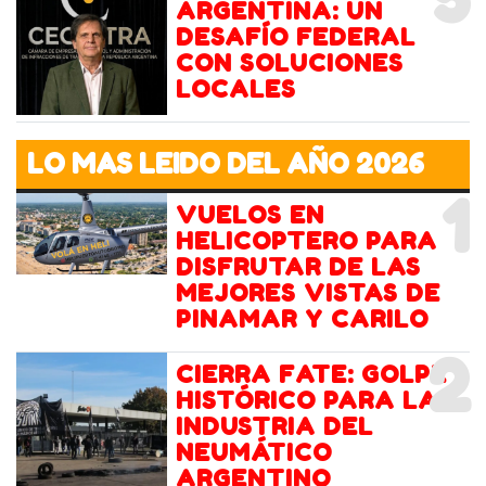
ARGENTINA: UN
DESAFÍO FEDERAL
CON SOLUCIONES
LOCALES
LO MAS LEIDO DEL AÑO 2026
1
VUELOS EN
HELICOPTERO PARA
DISFRUTAR DE LAS
MEJORES VISTAS DE
PINAMAR Y CARILO
2
CIERRA FATE: GOLPE
HISTÓRICO PARA LA
INDUSTRIA DEL
NEUMÁTICO
ARGENTINO