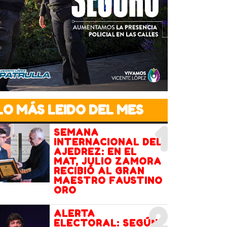
LO MÁS LEIDO DEL MES
1
SEMANA
INTERNACIONAL DEL
AJEDREZ: EN EL
MAT, JULIO ZAMORA
RECIBIÓ AL GRAN
MAESTRO FAUSTINO
ORO
2
ALERTA
ELECTORAL: SEGÚN