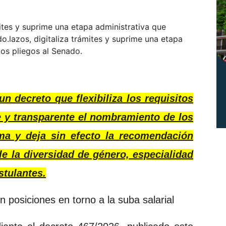
ites y suprime una etapa administrativa que
do.lazos, digitaliza trámites y suprime una etapa
los pliegos al Senado.
un decreto que flexibiliza los requisitos
 y transparente el nombramiento de los
ma y deja sin efecto la recomendación
e la diversidad de género, especialidad
stulantes.
 posiciones en torno a la suba salarial