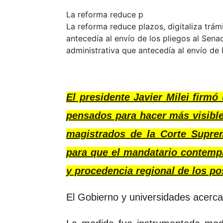
La reforma reduce p
La reforma reduce plazos, digitaliza trám
antecedía al envío de los pliegos al Sena
administrativa que antecedía al envío de 
El presidente Javier Milei firmó 
pensados para hacer más visible
magistrados de la Corte Supre
para que el mandatario contempl
y procedencia regional de los po
El Gobierno y universidades acercan