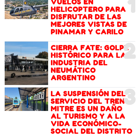
1
VUELOS EN
HELICOPTERO PARA
DISFRUTAR DE LAS
MEJORES VISTAS DE
PINAMAR Y CARILO
2
CIERRA FATE: GOLPE
HISTÓRICO PARA LA
INDUSTRIA DEL
NEUMÁTICO
ARGENTINO
3
LA SUSPENSIÓN DEL
SERVICIO DEL TREN
MITRE ES UN DAÑO
AL TURISMO Y A LA
VIDA ECONÓMICO-
SOCIAL DEL DISTRITO