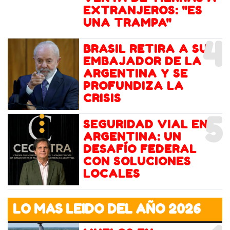
EXTRANJEROS: "ES
UNA TRAMPA"
4
BRASIL RETIRA A SU
EMBAJADOR DE LA
ARGENTINA Y SE
PROFUNDIZA LA
CRISIS
5
SEGURIDAD VIAL EN
ARGENTINA: UN
DESAFÍO FEDERAL
CON SOLUCIONES
LOCALES
LO MAS LEIDO DEL AÑO 2026