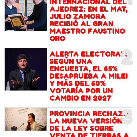
INTERNACIONAL DEL
AJEDREZ: EN EL MAT,
JULIO ZAMORA
RECIBIÓ AL GRAN
MAESTRO FAUSTINO
ORO
2
ALERTA ELECTORAL:
SEGÚN UNA
ENCUESTA, EL 65%
DESAPRUEBA A MILEI
Y MÁS DEL 60%
VOTARÍA POR UN
CAMBIO EN 2027
3
PROVINCIA RECHAZÓ
LA NUEVA VERSIÓN
DE LA LEY SOBRE
VENTA DE TIERRAS A