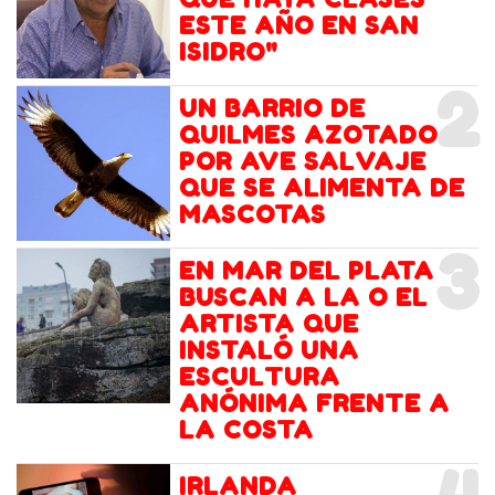
ESTE AÑO EN SAN
ISIDRO"
2
UN BARRIO DE
QUILMES AZOTADO
POR AVE SALVAJE
QUE SE ALIMENTA DE
MASCOTAS
3
EN MAR DEL PLATA
BUSCAN A LA O EL
ARTISTA QUE
INSTALÓ UNA
ESCULTURA
ANÓNIMA FRENTE A
LA COSTA
IRLANDA