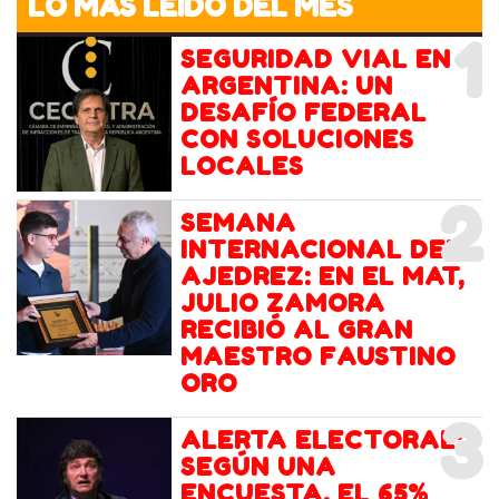
LO MÁS LEIDO DEL MES
1
SEGURIDAD VIAL EN
ARGENTINA: UN
DESAFÍO FEDERAL
CON SOLUCIONES
LOCALES
2
SEMANA
INTERNACIONAL DEL
AJEDREZ: EN EL MAT,
JULIO ZAMORA
RECIBIÓ AL GRAN
MAESTRO FAUSTINO
ORO
3
ALERTA ELECTORAL:
SEGÚN UNA
ENCUESTA, EL 65%