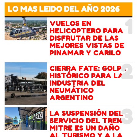
LO MAS LEIDO DEL AÑO 2026
1
VUELOS EN
HELICOPTERO PARA
DISFRUTAR DE LAS
MEJORES VISTAS DE
PINAMAR Y CARILO
2
CIERRA FATE: GOLPE
HISTÓRICO PARA LA
INDUSTRIA DEL
NEUMÁTICO
ARGENTINO
3
LA SUSPENSIÓN DEL
SERVICIO DEL TREN
MITRE ES UN DAÑO
AL TURISMO Y A LA