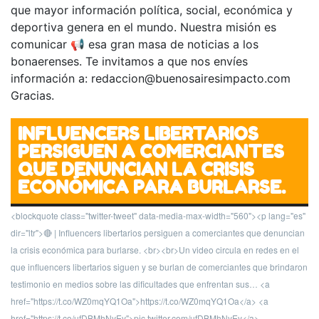
que mayor información política, social, económica y
deportiva genera en el mundo. Nuestra misión es
comunicar 📢 esa gran masa de noticias a los
bonaerenses. Te invitamos a que nos envíes
información a:
redaccion@buenosairesimpacto.com
Gracias.
INFLUENCERS LIBERTARIOS
PERSIGUEN A COMERCIANTES
QUE DENUNCIAN LA CRISIS
ECONÓMICA PARA BURLARSE.
<blockquote class="twitter-tweet" data-media-max-width="560"><p lang="es"
dir="ltr">🔴 | Influencers libertarios persiguen a comerciantes que denuncian
la crisis económica para burlarse. <br><br>Un video circula en redes en el
que influencers libertarios siguen y se burlan de comerciantes que brindaron
testimonio en medios sobre las dificultades que enfrentan sus… <a
href="https://t.co/WZ0mqYQ1Oa">https://t.co/WZ0mqYQ1Oa</a> <a
href="https://t.co/ufDBMhNyEy">pic.twitter.com/ufDBMhNyEy</a>