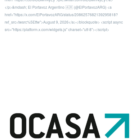
</p>&mdash; El Portavoz Argentino 🇦🇷 (@ElPortavozARG) <a
href="https://x.com/ElPortavozARG/status/2086257682139295818?
ref_src=twsrc%5Etfw">August 9, 2026</a></blockquote> <script async
src="https://platform.x.com/widgets.js" charset="utf-8"></script>