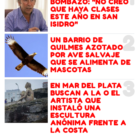
BOMBAZO: "NO CREO
QUE HAYA CLASES
ESTE AÑO EN SAN
ISIDRO"
2
UN BARRIO DE
QUILMES AZOTADO
POR AVE SALVAJE
QUE SE ALIMENTA DE
MASCOTAS
3
EN MAR DEL PLATA
BUSCAN A LA O EL
ARTISTA QUE
INSTALÓ UNA
ESCULTURA
ANÓNIMA FRENTE A
LA COSTA