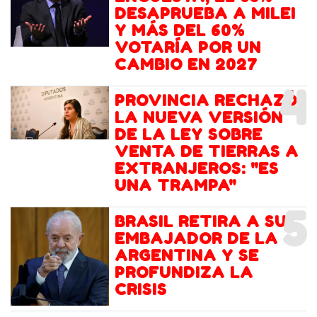
DESAPRUEBA A MILEI
Y MÁS DEL 60%
VOTARÍA POR UN
CAMBIO EN 2027
4
PROVINCIA RECHAZÓ
LA NUEVA VERSIÓN
DE LA LEY SOBRE
VENTA DE TIERRAS A
EXTRANJEROS: "ES
UNA TRAMPA"
5
BRASIL RETIRA A SU
EMBAJADOR DE LA
ARGENTINA Y SE
PROFUNDIZA LA
CRISIS