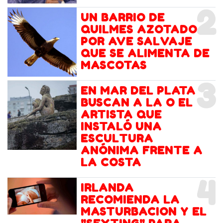
2
UN BARRIO DE
QUILMES AZOTADO
POR AVE SALVAJE
QUE SE ALIMENTA DE
MASCOTAS
3
EN MAR DEL PLATA
BUSCAN A LA O EL
ARTISTA QUE
INSTALÓ UNA
ESCULTURA
ANÓNIMA FRENTE A
LA COSTA
4
IRLANDA
RECOMIENDA LA
MASTURBACION Y EL