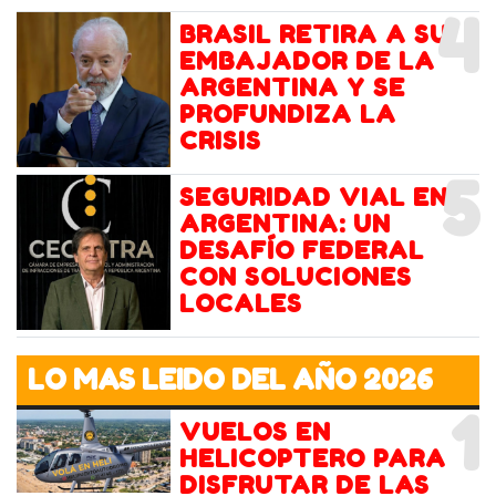
4
BRASIL RETIRA A SU
EMBAJADOR DE LA
ARGENTINA Y SE
PROFUNDIZA LA
CRISIS
5
SEGURIDAD VIAL EN
ARGENTINA: UN
DESAFÍO FEDERAL
CON SOLUCIONES
LOCALES
LO MAS LEIDO DEL AÑO 2026
1
VUELOS EN
HELICOPTERO PARA
DISFRUTAR DE LAS