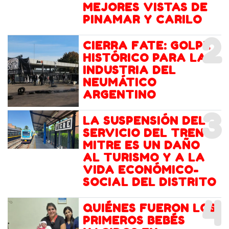
MEJORES VISTAS DE
PINAMAR Y CARILO
2
CIERRA FATE: GOLPE
HISTÓRICO PARA LA
INDUSTRIA DEL
NEUMÁTICO
ARGENTINO
3
LA SUSPENSIÓN DEL
SERVICIO DEL TREN
MITRE ES UN DAÑO
AL TURISMO Y A LA
VIDA ECONÓMICO-
SOCIAL DEL DISTRITO
4
QUIÉNES FUERON LOS
PRIMEROS BEBÉS