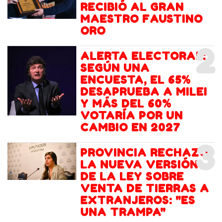
RECIBIÓ AL GRAN
MAESTRO FAUSTINO
ORO
2
ALERTA ELECTORAL:
SEGÚN UNA
ENCUESTA, EL 65%
DESAPRUEBA A MILEI
Y MÁS DEL 60%
VOTARÍA POR UN
CAMBIO EN 2027
3
PROVINCIA RECHAZÓ
LA NUEVA VERSIÓN
DE LA LEY SOBRE
VENTA DE TIERRAS A
EXTRANJEROS: "ES
UNA TRAMPA"