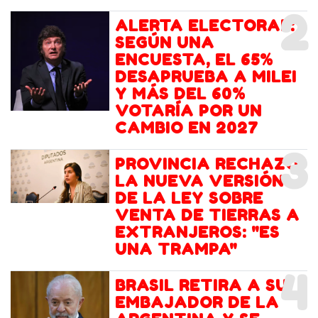
2
ALERTA ELECTORAL:
SEGÚN UNA
ENCUESTA, EL 65%
DESAPRUEBA A MILEI
Y MÁS DEL 60%
VOTARÍA POR UN
CAMBIO EN 2027
3
PROVINCIA RECHAZÓ
LA NUEVA VERSIÓN
DE LA LEY SOBRE
VENTA DE TIERRAS A
EXTRANJEROS: "ES
UNA TRAMPA"
4
BRASIL RETIRA A SU
EMBAJADOR DE LA