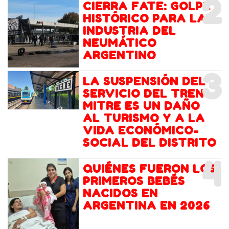
2
CIERRA FATE: GOLPE
HISTÓRICO PARA LA
INDUSTRIA DEL
NEUMÁTICO
ARGENTINO
3
LA SUSPENSIÓN DEL
SERVICIO DEL TREN
MITRE ES UN DAÑO
AL TURISMO Y A LA
VIDA ECONÓMICO-
SOCIAL DEL DISTRITO
4
QUIÉNES FUERON LOS
PRIMEROS BEBÉS
NACIDOS EN
ARGENTINA EN 2026