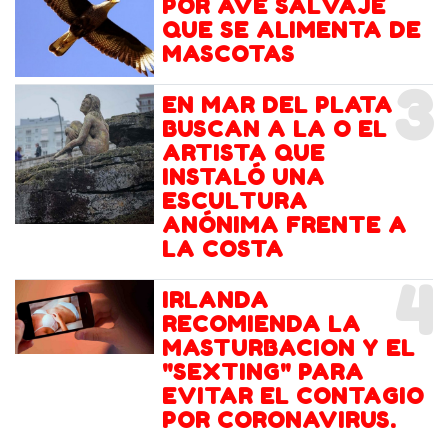
POR AVE SALVAJE
QUE SE ALIMENTA DE
MASCOTAS
3
EN MAR DEL PLATA
BUSCAN A LA O EL
ARTISTA QUE
INSTALÓ UNA
ESCULTURA
ANÓNIMA FRENTE A
LA COSTA
4
IRLANDA
RECOMIENDA LA
MASTURBACION Y EL
"SEXTING" PARA
EVITAR EL CONTAGIO
POR CORONAVIRUS.