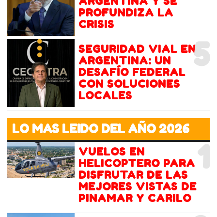
ARGENTINA Y SE
PROFUNDIZA LA
CRISIS
5
SEGURIDAD VIAL EN
ARGENTINA: UN
DESAFÍO FEDERAL
CON SOLUCIONES
LOCALES
LO MAS LEIDO DEL AÑO 2026
1
VUELOS EN
HELICOPTERO PARA
DISFRUTAR DE LAS
MEJORES VISTAS DE
PINAMAR Y CARILO