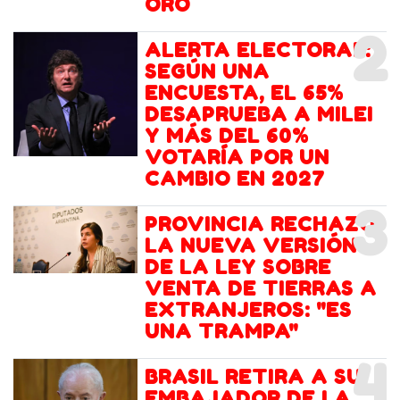
ORO
2
ALERTA ELECTORAL:
SEGÚN UNA
ENCUESTA, EL 65%
DESAPRUEBA A MILEI
Y MÁS DEL 60%
VOTARÍA POR UN
CAMBIO EN 2027
3
PROVINCIA RECHAZÓ
LA NUEVA VERSIÓN
DE LA LEY SOBRE
VENTA DE TIERRAS A
EXTRANJEROS: "ES
UNA TRAMPA"
4
BRASIL RETIRA A SU
EMBAJADOR DE LA