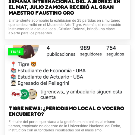
SEMANA INTERNACIONAL DEL AJEDREZ: EN
EL MAT, JULIO ZAMORA RECIBIÓ AL GRAN
MAESTRO FAUSTINO ORO
El intendente acompañó la exhibición de 25 partidas en simultáneo
que se desarrolló en el Museo de Arte Tigre. Además, el reconocido
instructor de la escuela local, Cristian Dolezal, brindó una clase
abierta para los presentes.
TIGRE
TIGRE NEWS: ¿PERIODISMO LOCAL O VOCERO
ENCUBIERTO?
El titular del portal que ataca a la gestión municipal es, al mismo
tiempo, empleado no docente de la Universidad Nacional del Delta,
institución con autoridades impulsadas por el massismo.