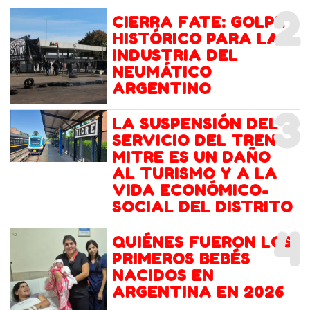
2
CIERRA FATE: GOLPE
HISTÓRICO PARA LA
INDUSTRIA DEL
NEUMÁTICO
ARGENTINO
3
LA SUSPENSIÓN DEL
SERVICIO DEL TREN
MITRE ES UN DAÑO
AL TURISMO Y A LA
VIDA ECONÓMICO-
SOCIAL DEL DISTRITO
4
QUIÉNES FUERON LOS
PRIMEROS BEBÉS
NACIDOS EN
ARGENTINA EN 2026