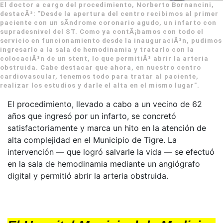
El doctor a cargo del procedimiento, Norberto Bornancini,
destacÃ³: "Desde la apertura del centro recibimos al primer
paciente con un sÃ­ndrome coronario agudo, un infarto con
supradesnivel del ST. Como ya contÃ¡bamos con todo el
servicio en funcionamiento desde la inauguraciÃ³n, pudimos
ingresarlo a la sala de hemodinamia y tratarlo con la
colocaciÃ³n de un stent, lo que permitiÃ³ abrir la arteria
obstruida. Cabe destacar que ahora, en nuestro centro
cardiovascular, tenemos todo para tratar al paciente,
realizar los estudios y darle el alta en el mismo lugar".
El procedimiento, llevado a cabo a un vecino de 62
años que ingresó por un infarto, se concretó
satisfactoriamente y marca un hito en la atención de
alta complejidad en el Municipio de Tigre. La
intervención — que logró salvarle la vida — se efectuó
en la sala de hemodinamia mediante un angiógrafo
digital y permitió abrir la arteria obstruida.