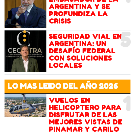
ARGENTINA Y SE
PROFUNDIZA LA
CRISIS
5
SEGURIDAD VIAL EN
ARGENTINA: UN
DESAFÍO FEDERAL
CON SOLUCIONES
LOCALES
LO MAS LEIDO DEL AÑO 2026
1
VUELOS EN
HELICOPTERO PARA
DISFRUTAR DE LAS
MEJORES VISTAS DE
PINAMAR Y CARILO