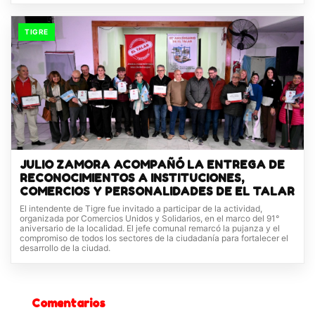
TIGRE
JULIO ZAMORA ACOMPAÑÓ LA ENTREGA DE
RECONOCIMIENTOS A INSTITUCIONES,
COMERCIOS Y PERSONALIDADES DE EL TALAR
El intendente de Tigre fue invitado a participar de la actividad,
organizada por Comercios Unidos y Solidarios, en el marco del 91°
aniversario de la localidad. El jefe comunal remarcó la pujanza y el
compromiso de todos los sectores de la ciudadanía para fortalecer el
desarrollo de la ciudad.
Comentarios