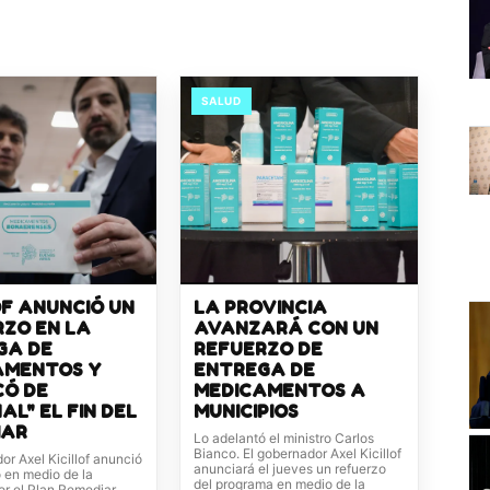
SALUD
OF ANUNCIÓ UN
LA PROVINCIA
ZO EN LA
AVANZARÁ CON UN
GA DE
REFUERZO DE
AMENTOS Y
ENTREGA DE
CÓ DE
MEDICAMENTOS A
AL" EL FIN DEL
MUNICIPIOS
IAR
Lo adelantó el ministro Carlos
Bianco. El gobernador Axel Kicillof
or Axel Kicillof anunció
anunciará el jueves un refuerzo
 en medio de la
del programa en medio de la
or el Plan Remediar.