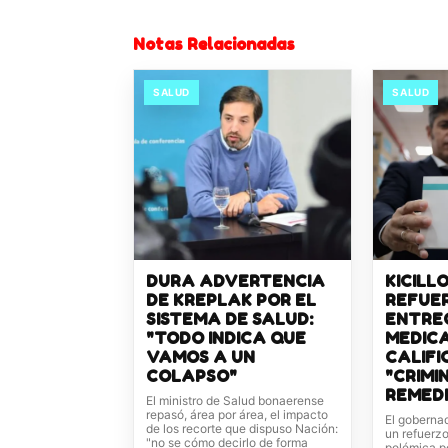
Notas Relacionadas
SALUD
SALUD
DURA ADVERTENCIA
KICILL
DE KREPLAK POR EL
REFUER
SISTEMA DE SALUD:
ENTRE
"TODO INDICA QUE
MEDIC
VAMOS A UN
CALIFI
COLAPSO"
"CRIMIN
REMED
El ministro de Salud bonaerense
repasó, área por área, el impacto
El gobernad
de los recorte que dispuso Nación:
un refuerzo
"no se cómo decirlo de forma
polémica p