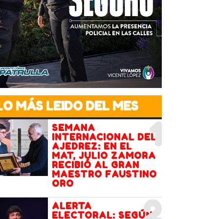
LO MÁS LEIDO DEL MES
1
SEMANA
INTERNACIONAL DEL
AJEDREZ: EN EL
MAT, JULIO ZAMORA
RECIBIÓ AL GRAN
MAESTRO FAUSTINO
ORO
2
ALERTA
ELECTORAL: SEGÚN