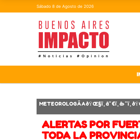
Sábado 8 de Agosto de 2026
I
METEOROLOGÃAðŸŒ§ï¸â˜€ï¸â›ˆï¸ðŸŒ
ALERTAS POR FUER
TODA LA PROVINCI