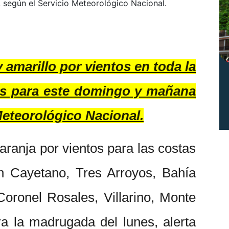
 según el Servicio Meteorológico Nacional.
y amarillo por vientos en toda la
es para este domingo y mañana
Meteorológico Nacional.
aranja por vientos para las costas
n Cayetano, Tres Arroyos, Bahía
oronel Rosales, Villarino, Monte
 la madrugada del lunes, alerta