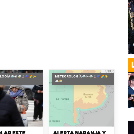
OGÍA🌧️☀️⛈️🌡️☔🌈✨
METEOROLOGÍA🌧️☀️⛈️🌡️☔🌈✨
☁️🌤️
OLAR ESTE
ALERTA NARANJA Y