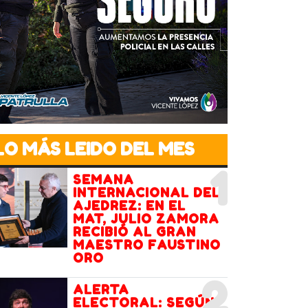
LO MÁS LEIDO DEL MES
1
SEMANA
INTERNACIONAL DEL
AJEDREZ: EN EL
MAT, JULIO ZAMORA
RECIBIÓ AL GRAN
MAESTRO FAUSTINO
ORO
2
ALERTA
ELECTORAL: SEGÚN