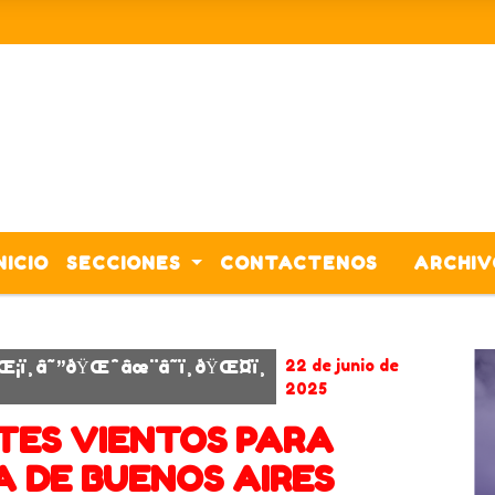
NICIO
SECCIONES
CONTACTENOS
ARCHIV
LLUVIA
¡ï¸â˜”ðŸŒˆâœ¨â˜ï¸ðŸŒ¤ï¸
22 de junio de
2025
TES VIENTOS PARA
A DE BUENOS AIRES