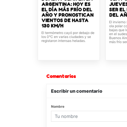
ARGENTINA: HOY ES
JUEVES
EL DÍA MÁS FRÍO DEL
SER EL
AÑO Y PRONOSTICAN
DEL A
VIENTOS DE HASTA
El invierno
130 KM/H
ola polar 
bajas que 
El termómetro cayó por debajo de
en el sudes
los 0°C en varias ciudades y se
Buenos Aire
registaron intensas heladas.
más frío se
Comentarios
Escribir un comentario
Nombre