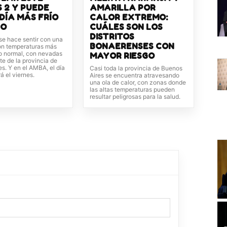
 2 Y PUEDE
AMARILLA POR
 DÍA MÁS FRÍO
CALOR EXTREMO:
ÑO
CUÁLES SON LOS
DISTRITOS
 se hace sentir con una
BONAERENSES CON
con temperaturas más
lo normal, con nevadas
MAYOR RIESGO
te de la provincia de
s. Y en el AMBA, el día
Casi toda la provincia de Buenos
rá el viernes.
Aires se encuentra atravesando
una ola de calor, con zonas donde
las altas temperaturas pueden
resultar peligrosas para la salud.