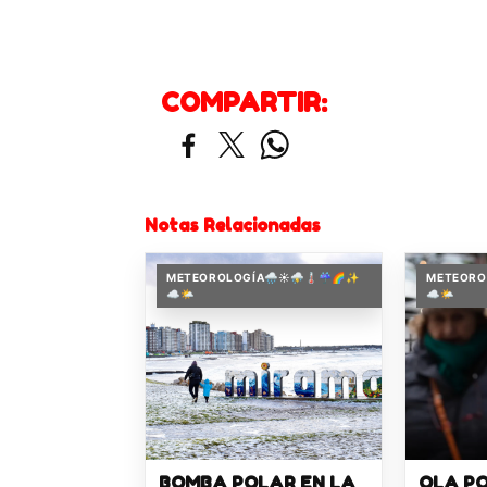
COMPARTIR:
Notas Relacionadas
METEOROLOGÍA🌧️☀️⛈️🌡️☔🌈✨
METEOROL
☁️🌤️
☁️🌤️
BOMBA POLAR EN LA
OLA P