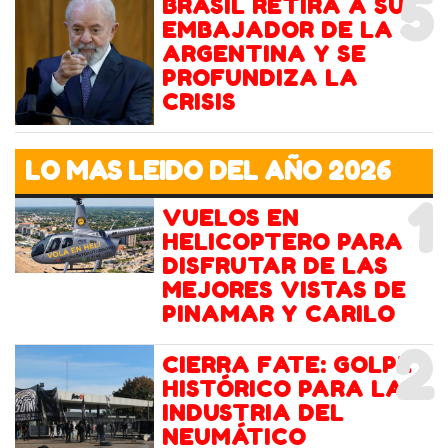
5
BRASIL RETIRA A SU
EMBAJADOR DE LA
ARGENTINA Y SE
PROFUNDIZA LA
CRISIS
LO MAS LEIDO DEL AÑO 2026
1
VUELOS EN
HELICOPTERO PARA
DISFRUTAR DE LAS
MEJORES VISTAS DE
PINAMAR Y CARILO
2
CIERRA FATE: GOLPE
HISTÓRICO PARA LA
INDUSTRIA DEL
NEUMÁTICO