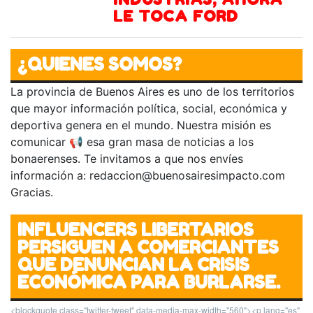
LE TOCA FORD
¿QUIENES SOMOS?
La provincia de Buenos Aires es uno de los territorios
que mayor información política, social, económica y
deportiva genera en el mundo. Nuestra misión es
comunicar 📢 esa gran masa de noticias a los
bonaerenses. Te invitamos a que nos envíes
información a:
redaccion@buenosairesimpacto.com
Gracias.
INFLUENCERS LIBERTARIOS
PERSIGUEN A COMERCIANTES
QUE DENUNCIAN LA CRISIS
ECONÓMICA PARA BURLARSE.
<blockquote class="twitter-tweet" data-media-max-width="560"><p lang="es"