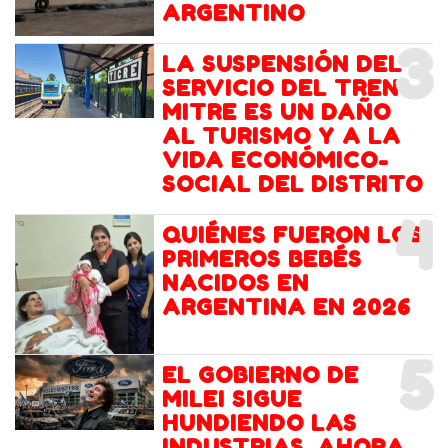
ARGENTINO
3
LA SUSPENSIÓN DEL
SERVICIO DEL TREN
MITRE ES UN DAÑO
AL TURISMO Y A LA
VIDA ECONÓMICO-
SOCIAL DEL DISTRITO
4
QUIÉNES FUERON LOS
PRIMEROS BEBÉS
NACIDOS EN
ARGENTINA EN 2026
5
EL GOBIERNO DE
MILEI SIGUE
HUNDIENDO LAS
INDUSTRIAS, AHORA