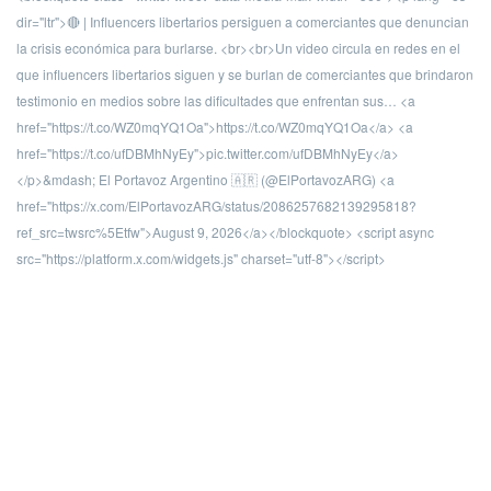
dir="ltr">🔴 | Influencers libertarios persiguen a comerciantes que denuncian
la crisis económica para burlarse. <br><br>Un video circula en redes en el
que influencers libertarios siguen y se burlan de comerciantes que brindaron
testimonio en medios sobre las dificultades que enfrentan sus… <a
href="https://t.co/WZ0mqYQ1Oa">https://t.co/WZ0mqYQ1Oa</a> <a
href="https://t.co/ufDBMhNyEy">pic.twitter.com/ufDBMhNyEy</a>
</p>&mdash; El Portavoz Argentino 🇦🇷 (@ElPortavozARG) <a
href="https://x.com/ElPortavozARG/status/2086257682139295818?
ref_src=twsrc%5Etfw">August 9, 2026</a></blockquote> <script async
src="https://platform.x.com/widgets.js" charset="utf-8"></script>