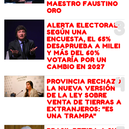
MAESTRO FAUSTINO
ORO
3
ALERTA ELECTORAL:
SEGÚN UNA
ENCUESTA, EL 65%
DESAPRUEBA A MILEI
Y MÁS DEL 60%
VOTARÍA POR UN
CAMBIO EN 2027
4
PROVINCIA RECHAZÓ
LA NUEVA VERSIÓN
DE LA LEY SOBRE
VENTA DE TIERRAS A
EXTRANJEROS: "ES
UNA TRAMPA"