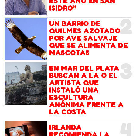
ESTE AÑO EN SAN
ISIDRO"
2
UN BARRIO DE
QUILMES AZOTADO
POR AVE SALVAJE
QUE SE ALIMENTA DE
MASCOTAS
3
EN MAR DEL PLATA
BUSCAN A LA O EL
ARTISTA QUE
INSTALÓ UNA
ESCULTURA
ANÓNIMA FRENTE A
LA COSTA
4
IRLANDA
RECOMIENDA LA