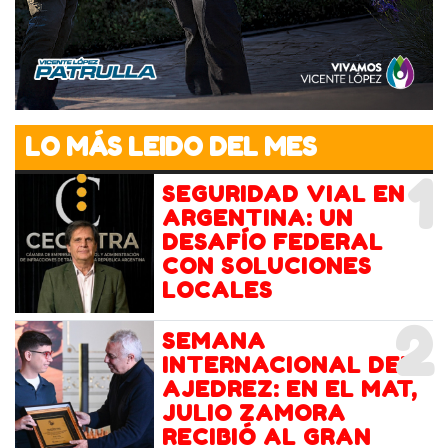
LO MÁS LEIDO DEL MES
1
SEGURIDAD VIAL EN
ARGENTINA: UN
DESAFÍO FEDERAL
CON SOLUCIONES
LOCALES
2
SEMANA
INTERNACIONAL DEL
AJEDREZ: EN EL MAT,
JULIO ZAMORA
RECIBIÓ AL GRAN