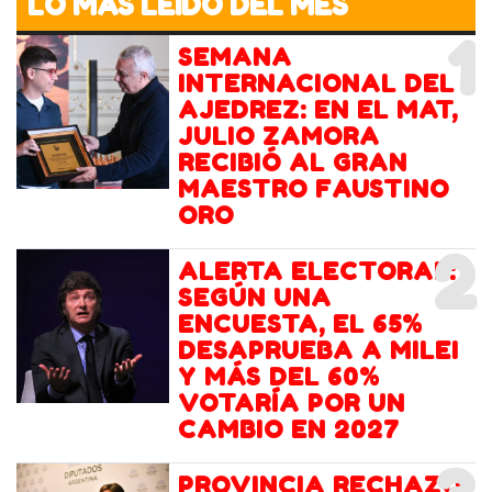
LO MÁS LEIDO DEL MES
1
SEMANA
INTERNACIONAL DEL
AJEDREZ: EN EL MAT,
JULIO ZAMORA
RECIBIÓ AL GRAN
MAESTRO FAUSTINO
ORO
2
ALERTA ELECTORAL:
SEGÚN UNA
ENCUESTA, EL 65%
DESAPRUEBA A MILEI
Y MÁS DEL 60%
VOTARÍA POR UN
CAMBIO EN 2027
PROVINCIA RECHAZÓ