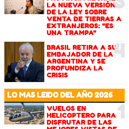
3
LA NUEVA VERSIÓN
DE LA LEY SOBRE
VENTA DE TIERRAS A
EXTRANJEROS: "ES
UNA TRAMPA"
4
BRASIL RETIRA A SU
EMBAJADOR DE LA
ARGENTINA Y SE
PROFUNDIZA LA
CRISIS
LO MAS LEIDO DEL AÑO 2026
1
VUELOS EN
HELICOPTERO PARA
DISFRUTAR DE LAS