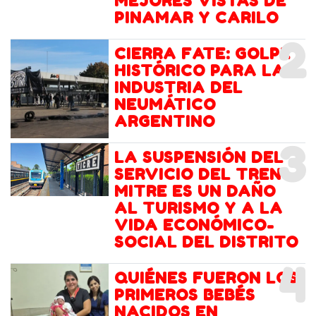
MEJORES VISTAS DE
PINAMAR Y CARILO
2
CIERRA FATE: GOLPE
HISTÓRICO PARA LA
INDUSTRIA DEL
NEUMÁTICO
ARGENTINO
3
LA SUSPENSIÓN DEL
SERVICIO DEL TREN
MITRE ES UN DAÑO
AL TURISMO Y A LA
VIDA ECONÓMICO-
SOCIAL DEL DISTRITO
4
QUIÉNES FUERON LOS
PRIMEROS BEBÉS
NACIDOS EN