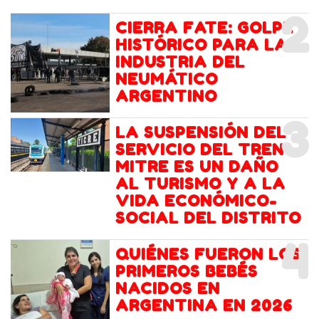
2
CIERRA FATE: GOLPE
HISTÓRICO PARA LA
INDUSTRIA DEL
NEUMÁTICO
ARGENTINO
3
LA SUSPENSIÓN DEL
SERVICIO DEL TREN
MITRE ES UN DAÑO
AL TURISMO Y A LA
VIDA ECONÓMICO-
SOCIAL DEL DISTRITO
4
QUIÉNES FUERON LOS
PRIMEROS BEBÉS
NACIDOS EN
ARGENTINA EN 2026