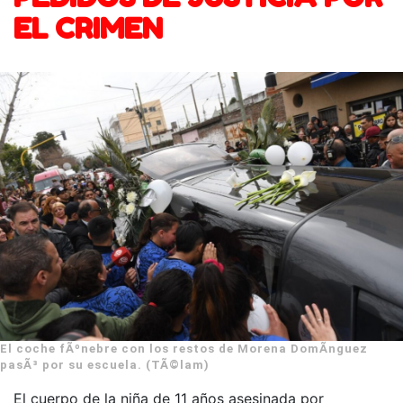
EL CRIMEN
El coche fÃºnebre con los restos de Morena DomÃ­nguez
pasÃ³ por su escuela. (TÃ©lam)
El cuerpo de la niña de 11 años asesinada por