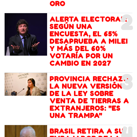
ORO
2
ALERTA ELECTORAL:
SEGÚN UNA
ENCUESTA, EL 65%
DESAPRUEBA A MILEI
Y MÁS DEL 60%
VOTARÍA POR UN
CAMBIO EN 2027
3
PROVINCIA RECHAZÓ
LA NUEVA VERSIÓN
DE LA LEY SOBRE
VENTA DE TIERRAS A
EXTRANJEROS: "ES
UNA TRAMPA"
4
BRASIL RETIRA A SU