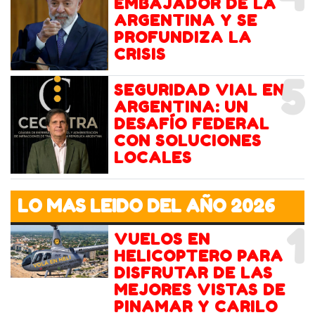
EMBAJADOR DE LA
ARGENTINA Y SE
PROFUNDIZA LA
CRISIS
5
SEGURIDAD VIAL EN
ARGENTINA: UN
DESAFÍO FEDERAL
CON SOLUCIONES
LOCALES
LO MAS LEIDO DEL AÑO 2026
1
VUELOS EN
HELICOPTERO PARA
DISFRUTAR DE LAS
MEJORES VISTAS DE
PINAMAR Y CARILO