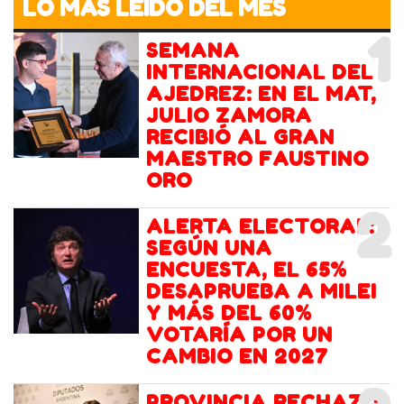
LO MÁS LEIDO DEL MES
1
SEMANA
INTERNACIONAL DEL
AJEDREZ: EN EL MAT,
JULIO ZAMORA
RECIBIÓ AL GRAN
MAESTRO FAUSTINO
ORO
2
ALERTA ELECTORAL:
SEGÚN UNA
ENCUESTA, EL 65%
DESAPRUEBA A MILEI
Y MÁS DEL 60%
VOTARÍA POR UN
CAMBIO EN 2027
PROVINCIA RECHAZÓ