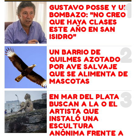
1
GUSTAVO POSSE Y UN
BOMBAZO: "NO CREO
QUE HAYA CLASES
ESTE AÑO EN SAN
ISIDRO"
2
UN BARRIO DE
QUILMES AZOTADO
POR AVE SALVAJE
QUE SE ALIMENTA DE
MASCOTAS
3
EN MAR DEL PLATA
BUSCAN A LA O EL
ARTISTA QUE
INSTALÓ UNA
ESCULTURA
ANÓNIMA FRENTE A