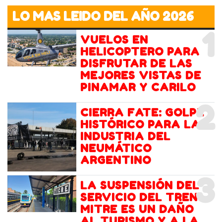
LO MAS LEIDO DEL AÑO 2026
1
VUELOS EN
HELICOPTERO PARA
DISFRUTAR DE LAS
MEJORES VISTAS DE
PINAMAR Y CARILO
2
CIERRA FATE: GOLPE
HISTÓRICO PARA LA
INDUSTRIA DEL
NEUMÁTICO
ARGENTINO
3
LA SUSPENSIÓN DEL
SERVICIO DEL TREN
MITRE ES UN DAÑO
AL TURISMO Y A LA