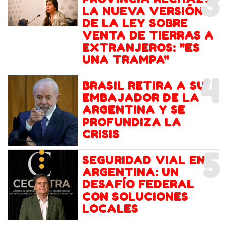
3
LA NUEVA VERSIÓN
DE LA LEY SOBRE
VENTA DE TIERRAS A
EXTRANJEROS: "ES
UNA TRAMPA"
4
BRASIL RETIRA A SU
EMBAJADOR DE LA
ARGENTINA Y SE
PROFUNDIZA LA
CRISIS
5
SEGURIDAD VIAL EN
ARGENTINA: UN
DESAFÍO FEDERAL
CON SOLUCIONES
LOCALES