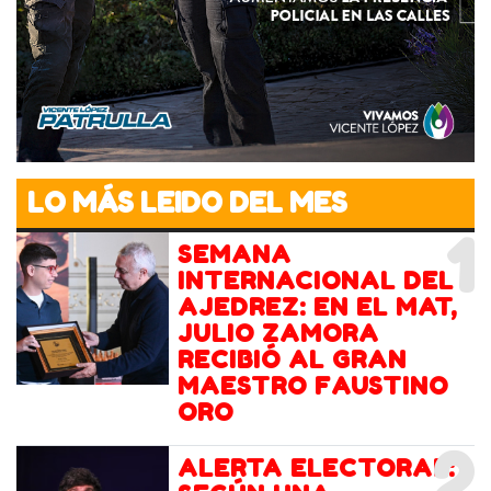
LO MÁS LEIDO DEL MES
1
SEMANA
INTERNACIONAL DEL
AJEDREZ: EN EL MAT,
JULIO ZAMORA
RECIBIÓ AL GRAN
MAESTRO FAUSTINO
ORO
2
ALERTA ELECTORAL: