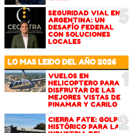
5
SEGURIDAD VIAL EN
ARGENTINA: UN
DESAFÍO FEDERAL
CON SOLUCIONES
LOCALES
LO MAS LEIDO DEL AÑO 2026
1
VUELOS EN
HELICOPTERO PARA
DISFRUTAR DE LAS
MEJORES VISTAS DE
PINAMAR Y CARILO
2
CIERRA FATE: GOLPE
HISTÓRICO PARA LA