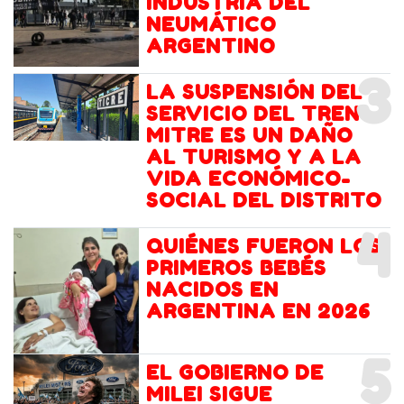
INDUSTRIA DEL
NEUMÁTICO
ARGENTINO
3
LA SUSPENSIÓN DEL
SERVICIO DEL TREN
MITRE ES UN DAÑO
AL TURISMO Y A LA
VIDA ECONÓMICO-
SOCIAL DEL DISTRITO
4
QUIÉNES FUERON LOS
PRIMEROS BEBÉS
NACIDOS EN
ARGENTINA EN 2026
5
EL GOBIERNO DE
MILEI SIGUE