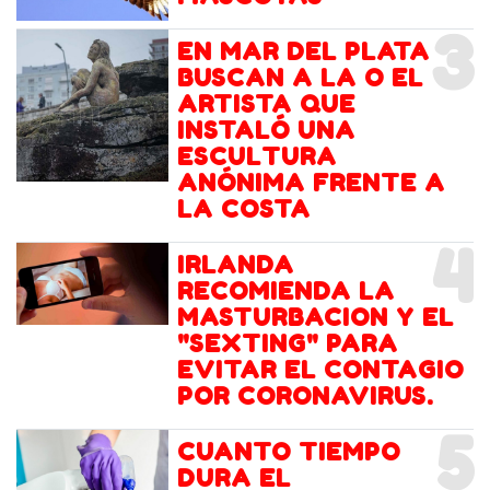
3
EN MAR DEL PLATA
BUSCAN A LA O EL
ARTISTA QUE
INSTALÓ UNA
ESCULTURA
ANÓNIMA FRENTE A
LA COSTA
4
IRLANDA
RECOMIENDA LA
MASTURBACION Y EL
"SEXTING" PARA
EVITAR EL CONTAGIO
POR CORONAVIRUS.
5
CUANTO TIEMPO
DURA EL