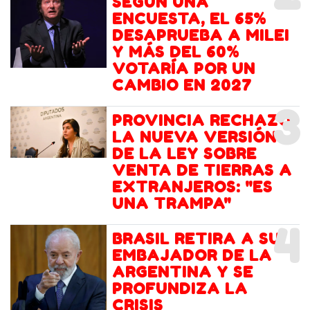
SEGÚN UNA
ENCUESTA, EL 65%
DESAPRUEBA A MILEI
Y MÁS DEL 60%
VOTARÍA POR UN
CAMBIO EN 2027
3
PROVINCIA RECHAZÓ
LA NUEVA VERSIÓN
DE LA LEY SOBRE
VENTA DE TIERRAS A
EXTRANJEROS: "ES
UNA TRAMPA"
4
BRASIL RETIRA A SU
EMBAJADOR DE LA
ARGENTINA Y SE
PROFUNDIZA LA
CRISIS