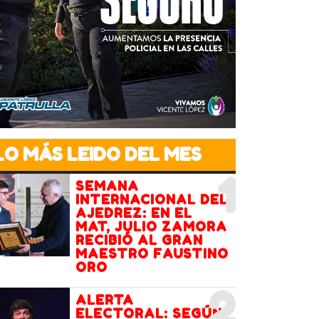
LO MÁS LEIDO DEL MES
1
SEMANA
INTERNACIONAL DEL
AJEDREZ: EN EL
MAT, JULIO ZAMORA
RECIBIÓ AL GRAN
MAESTRO FAUSTINO
ORO
2
ALERTA
ELECTORAL: SEGÚN